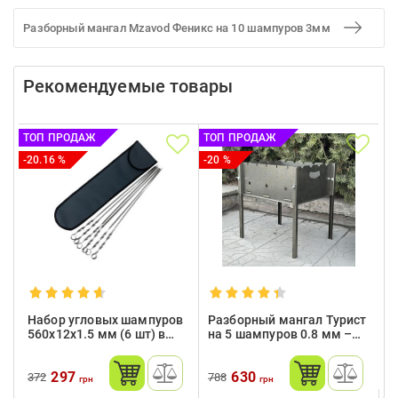
Разборный мангал Mzavod Феникс на 10 шампуров 3мм
Рекомендуемые товары
ТОП ПРОДАЖ
ТОП ПРОДАЖ
-20.16 %
-20 %
Набор угловых шампуров
Разборный мангал Турист
560х12х1.5 мм (6 шт) в
на 5 шампуров 0.8 мм –
чехле из нержавеющей
компактный и надежный
стали
для пикников
297
630
372
788
грн
грн