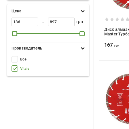
Цена
-
грн
Диск алмазн
Master Турб
125×22.2×10
167
грн
Производитель
Все
Vitals