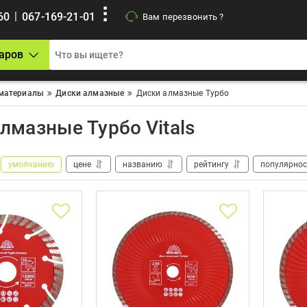
|
60
067-169-21-01
Вам перезвонить ?
аров
материалы
Диски алмазные
Диски алмазные Турбо
лмазные Турбо Vitals
умолчанию
цене
названию
рейтингу
популярнос