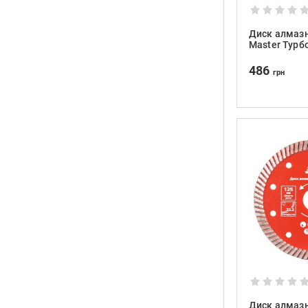
Диск алмазн
Master Турб
230×22.2×10
486
грн
Диск алмазн