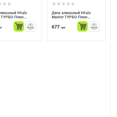
лмазный Vitals
Диск алмазный Vitals
r ТУРБО-Плюс
Master ТУРБО-Плюс
2.2х10 мм
180х22.2х10 мм
677
рн
грн