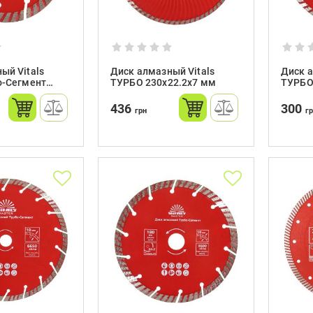
ый Vitals
Диск алмазный Vitals
Диск а
о-Сегмент
ТУРБО 230х22.2х7 мм
ТУРБО
 мм
436
300
грн
г