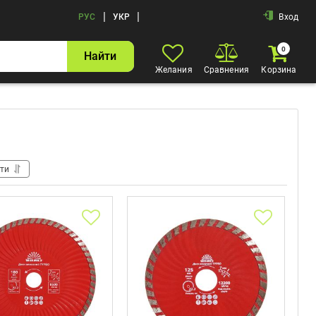
|
|
РУС
УКР
Вход
0
Найти
Желания
Сравнения
Корзина
ти