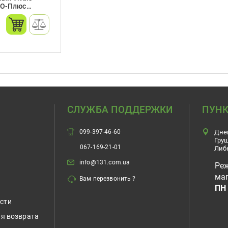
БО-Плюс
 мм
СЛУЖБА ПОДДЕРЖКИ
ПУНК
099-397-46-60
Дне
Гру
067-169-21-01
Либ
info@131.com.ua
Ре
маг
Вам перезвонить ?
ПН 
сти
ия возврата