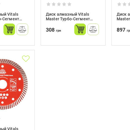
ый Vitals
Диск алмазный Vitals
Диск а
о-Сегмент
Master Турбо-Сегмент
Maste
 мм
180×22.2×10 мм
230х2
308
897
грн
г
ый Vitals