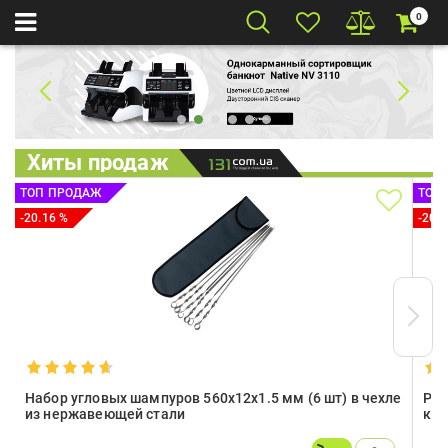
0
Хиты продаж
ТОП ПРОДАЖ
ТОП
-20.16 %
-20 
Набор угловых шампуров 560х12х1.5 мм (6 шт) в чехле
Раз
из нержавеющей стали
ком