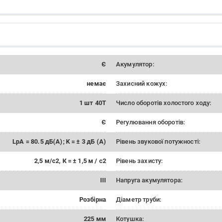
Є
Акумулятор:
немає
Захисний кожух:
1 шт 40Т
Число оборотів холостого ходу:
Є
Регулювання оборотів:
LpA = 80.5 дБ(А); K = ± 3 дБ (А)
Рівень звукової потужності:
2,5 м/с2, К = ± 1,5 м / с2
Рівень захисту:
III
Напруга акумулятора:
Розбірна
Діаметр труби:
225 мм
Котушка: