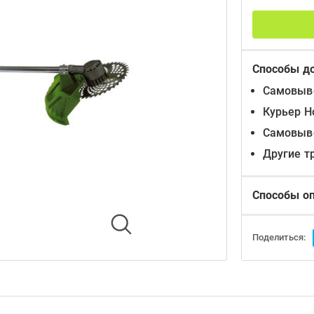
Способы д
Самовыво
Курьер Н
Самовыво
Другие т
Способы о
Поделиться: