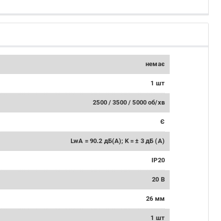
немає
1 шт
2500 / 3500 / 5000 об/хв
Є
LwA = 90.2 дБ(А); K = ± 3 дБ (А)
IP20
20 В
26 мм
1 шт