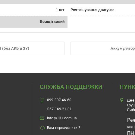
1 шт
Розташування двигуна:
Безщітковий
 (без АКБ и ЗУ)
Аккумулятор
СЛУЖБА ПОДДЕРЖКИ
ПУНК
099-397-46-60
Дне
Гру
067-169-21-01
Либ
info@131.com.ua
Ре
маг
Вам перезвонить ?
ПН 