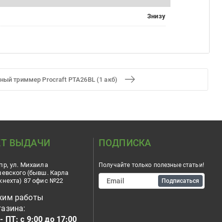
Знизу
ный триммер Procraft PTA26BL (1 акб)
Т ВЫДАЧИ
ПОДПИСКА
пр, ул. Михаила
Получайте только полезные статьи!
шевского (бывш. Карла
кнехта) 87 офис №22
Подписаться
жим работы
азина:
- ПТ: с 9:00 до 17:00