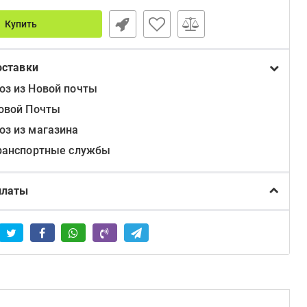
Купить
оставки
з из Новой почты
овой Почты
з из магазина
ранспортные службы
платы