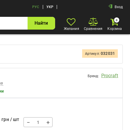
|
|
РУС
УКР
Вход
0
Найти
Желания
Сравнения
Корзина
032031
Артикул:
Procraft
Бренд:
ыв
ии
0
грн / шт
−
+