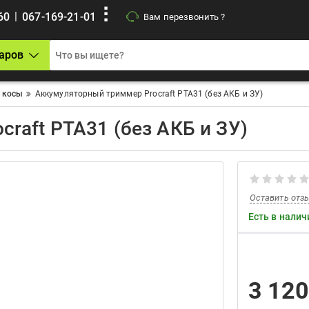
|
60
067-169-21-01
Вам перезвонить ?
аров
 косы
Аккумуляторный триммер Procraft PTA31 (без АКБ и ЗУ)
raft PTA31 (без АКБ и ЗУ)
Оставить отз
Есть в налич
3 12