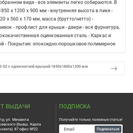
бранном виде - все элементы легко собираются. В
850 х 1200 х 900 мм - внутренняя высота в пике -
0 х 560 х 170 мм, масса (брутто/нетто) -
шивок - профлист для крыши - двери - вся фурнитура,
сококачественная оцинкованная сталь - Каркас и
евый - Покрытие: эпоксидно-порошковое полимерное
S-02 с односкатной крышей 1850х1800х1200 мм
Т ВЫДАЧИ
ПОДПИСКА
пр, ул. Михаила
Получайте только полезные статьи!
шевского (бывш. Карла
кнехта) 87 офис №22
Подписаться