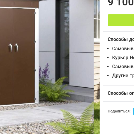
9 10
Способы д
Самовыво
Курьер Н
Самовыво
Другие т
Способы о
Поделиться: