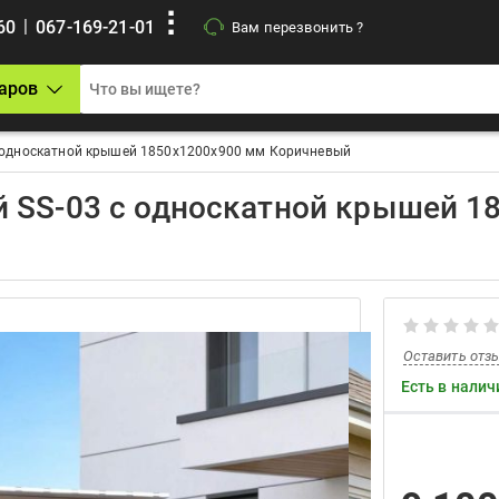
|
60
067-169-21-01
Вам перезвонить ?
аров
с односкатной крышей 1850х1200х900 мм Коричневый
й SS-03 с односкатной крышей 1
Оставить отз
Есть в налич