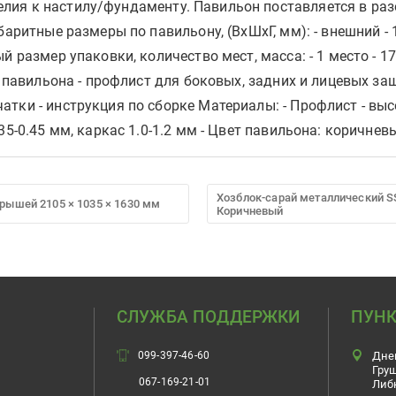
ия к настилу/фундаменту. Павильон поставляется в разо
аритные размеры по павильону, (ВхШхГ, мм): - внешний - 1
 размер упаковки, количество мест, масса: - 1 место - 172
с павильона - профлист для боковых, задних и лицевых за
тки - инструкция по сборке Материалы: - Профлист - вы
.35-0.45 мм, каркас 1.0-1.2 мм - Цвет павильона: коричн
Хозблок-сарай металлический S
рышей 2105 × 1035 × 1630 мм
Коричневый
СЛУЖБА ПОДДЕРЖКИ
ПУНК
099-397-46-60
Дне
Гру
067-169-21-01
Либ