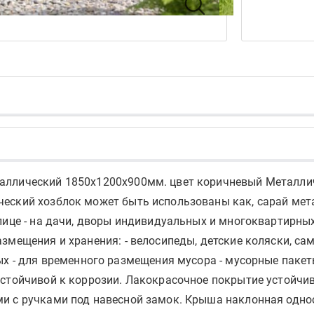
таллический 1850х1200х900мм. цвет коричневый Металл
ческий хозблок может быть использованы как, сарай ме
лице - на дачи, дворы индивидуальных и многоквартирных
мещения и хранения: - велосипеды, детские коляски, само
ых - для временного размещения мусора - мусорные пакет
устойчивой к коррозии. Лакокрасочное покрытие устойчи
ми с ручками под навесной замок. Крыша наклонная одно