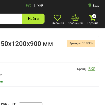
|
|
РУС
УКР
Вход
0
Найти
Желания
Сравнения
Корзина
850х1200х900 мм
11033-
Артикул:
BKS
Бренд:
ыв
ии
грн / шт