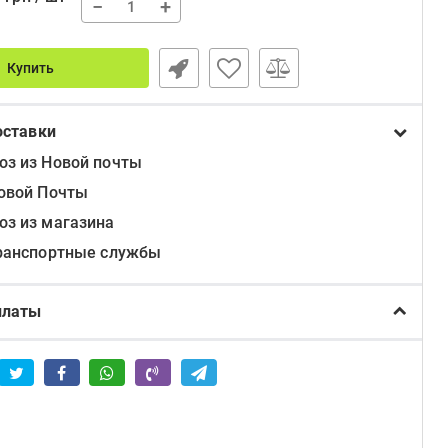
0
−
+
Купить
оставки
з из Новой почты
овой Почты
з из магазина
ранспортные службы
платы