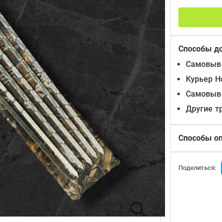
Способы д
Самовыво
Курьер Н
Самовыво
Другие т
Способы о
Поделиться: