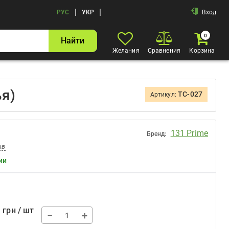
|
|
РУС
УКР
Вход
0
Найти
Желания
Сравнения
Корзина
я)
TC-027
Артикул:
131 Prime
Бренд:
ыв
ии
7
грн / шт
−
+