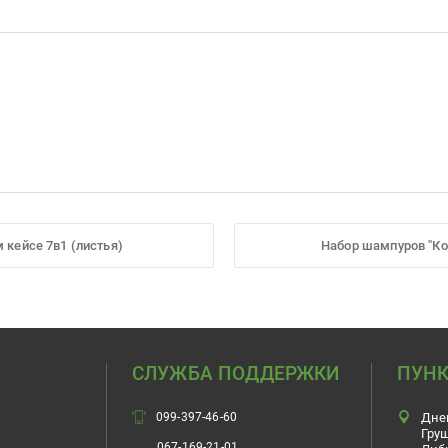
 кейсе 7в1 (листья)
Набор шампуров "Ко
СЛУЖБА ПОДДЕРЖКИ
ПУНК
099-397-46-60
Дне
Гру
067-169-21-01