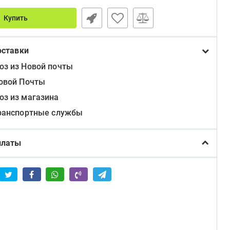
Купить
оставки
з из Новой почты
овой Почты
з из магазина
ранспортные службы
платы