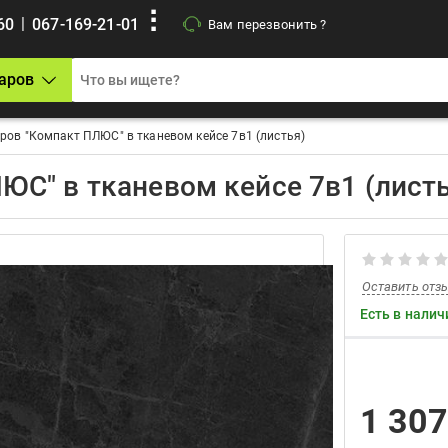
|
60
067-169-21-01
Вам перезвонить ?
аров
ов "Компакт ПЛЮС" в тканевом кейсе 7в1 (листья)
С" в тканевом кейсе 7в1 (листь
Оставить отз
Есть в налич
1 30