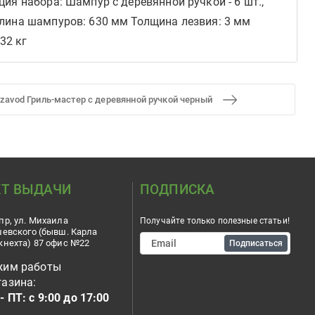
ия набора: Шампур с деревянной ручкой - 6 шт.,
длина шампуров: 630 мм Толщина лезвия: 3 мм
32 кг
zavod Гриль-мастер с деревянной ручкой черный
Т ВЫДАЧИ
ПОДПИСКА
пр, ул. Михаила
Получайте только полезные статьи!
шевского (бывш. Карла
кнехта) 87 офис №22
Подписаться
жим работы
азина:
- ПТ: с 9:00 до 17:00