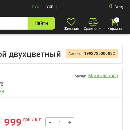
|
|
РУС
УКР
Вход
0
Найти
Желания
Сравнения
Корзина
ой двухцветный
1992725000832
Артикул:
Мангалзавод
Бренд:
ыв
ии
999
грн / шт
−
+