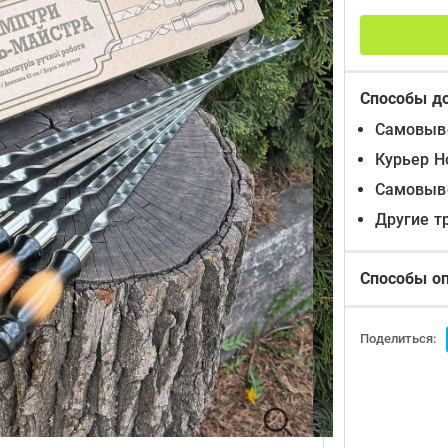
Способы д
Самовыво
Курьер Н
Самовыво
Другие т
Способы о
Поделиться: