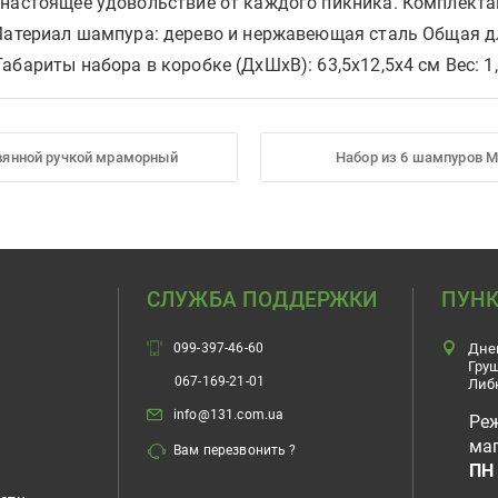
 настоящее удовольствие от каждого пикника. Комплектац
 Материал шампура: дерево и нержавеющая сталь Общая 
бариты набора в коробке (ДхШхВ): 63,5х12,5х4 см Вес: 1,
евянной ручкой мраморный
Набор из 6 шампуров M
СЛУЖБА ПОДДЕРЖКИ
ПУНК
099-397-46-60
Дне
Гру
067-169-21-01
Либ
info@131.com.ua
Ре
маг
Вам перезвонить ?
ПН 