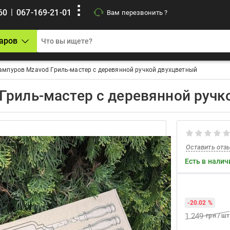
|
60
067-169-21-01
Вам перезвонить ?
аров
ампуров Mzavod Гриль-мастер с деревянной ручкой двухцветный
Гриль-мастер с деревянной ручк
Оставить отз
Есть в налич
-20.02 %
1 249
грн / шт