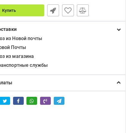
Купить
оставки
з из Новой почты
овой Почты
з из магазина
ранспортные службы
платы