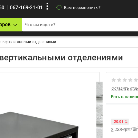
|
60
067-169-21-01
Вам перезвонить ?
аров
 с вертикальными отделениями
 вертикальными отделениями
Оставить отз
Есть в налич
-20.01 %
3 788
грн / шт