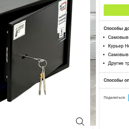
Способы д
Самовыво
Курьер Н
Самовыво
Другие т
Способы о
Поделиться: