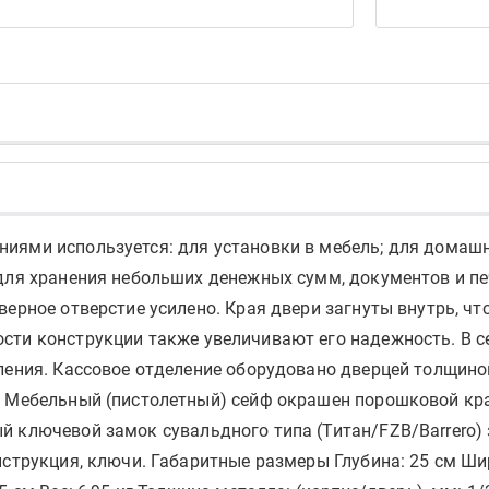
иями используется: для установки в мебель; для домашн
 для хранения небольших денежных сумм, документов и п
верное отверстие усилено. Края двери загнуты внутрь, ч
сти конструкции также увеличивают его надежность. В с
ления. Кассовое отделение оборудовано дверцей толщиной
. Мебельный (пистолетный) сейф окрашен порошковой крас
й ключевой замок сувальдного типа (Титан/FZB/Barrero)
нструкция, ключи. Габаритные размеры Глубина: 25 см Ши