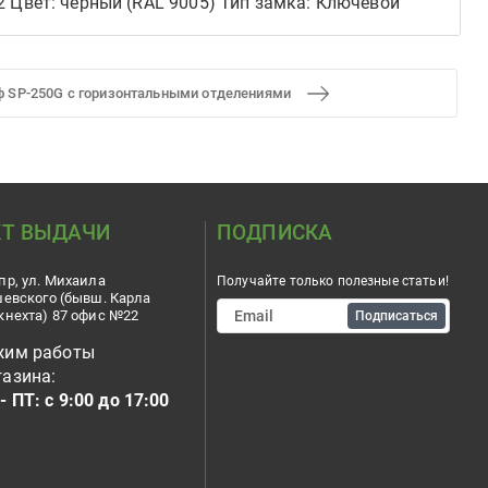
/2 Цвет: черный (RAL 9005) Тип замка: Ключевой
ф SP-250G с горизонтальными отделениями
Т ВЫДАЧИ
ПОДПИСКА
пр, ул. Михаила
Получайте только полезные статьи!
шевского (бывш. Карла
кнехта) 87 офис №22
Подписаться
жим работы
азина:
- ПТ: с 9:00 до 17:00