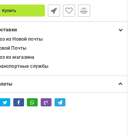
Купить
оставки
з из Новой почты
овой Почты
з из магазина
ранспортные службы
платы