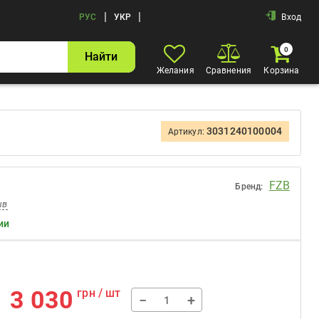
|
|
РУС
УКР
Вход
0
Найти
Желания
Сравнения
Корзина
3031240100004
Артикул:
FZB
Бренд:
ыв
ии
3 030
грн / шт
−
+