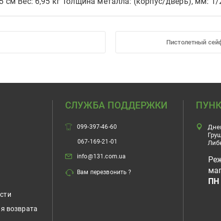
5 см Вес: 6,95 кг Толщина металла: (корпус/дверь), мм: 1
Пистолетный сей
СЛУЖБА ПОДДЕРЖКИ
ПУНК
099-397-46-60
Дне
Гру
067-169-21-01
Либ
info@131.com.ua
Ре
маг
Вам перезвонить ?
ПН 
сти
ия возврата