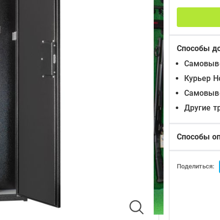
Способы д
Самовыво
Курьер Н
Самовыво
Другие т
Способы о
Поделиться: