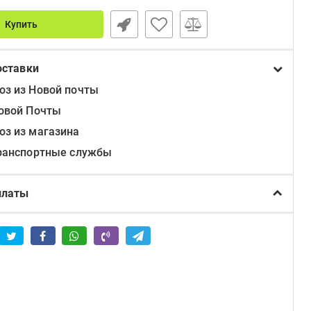
Купить
оставки
з из Новой почты
овой Почты
з из магазина
ранспортные службы
платы