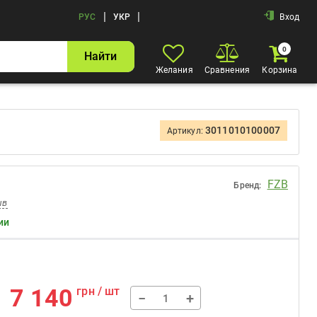
|
|
РУС
УКР
Вход
0
Найти
Желания
Сравнения
Корзина
3011010100007
Артикул:
FZB
Бренд:
ыв
ии
7 140
грн / шт
−
+