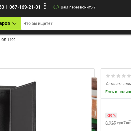
|
60
067-169-21-01
Вам перезвонить ?
аров
ШОЛ-1400
Оставить отз
Есть в налич
-20 %
8 925
грн / шт