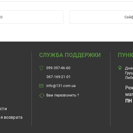
70
Сейф
СЛУЖБА ПОДДЕРЖКИ
ПУНК
099-397-46-60
Дне
Гру
067-169-21-01
Либ
info@131.com.ua
Ре
маг
Вам перезвонить ?
ПН 
сти
ия возврата