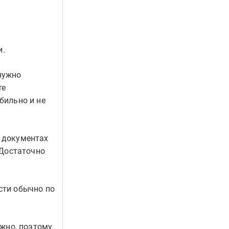
и.
нужно
те
бильно и не
в документах
 Достаточно
сти обычно по
ожно, поэтому