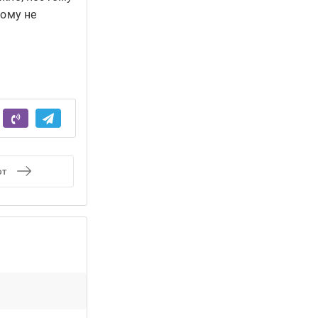
кому не
ют