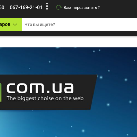
|
60
067-169-21-01
Вам перезвонить ?
аров