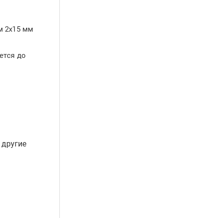
м 2х15 мм
ется до
 другие