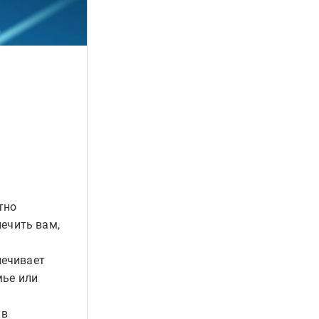
тно
ечить вам,
печивает
мье или
 в