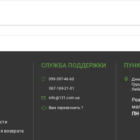
СЛУЖБА ПОДДЕРЖКИ
ПУНК
099-397-46-60
Дне
Гру
067-169-21-01
Либ
info@131.com.ua
Ре
маг
Вам перезвонить ?
ПН 
сти
ия возврата