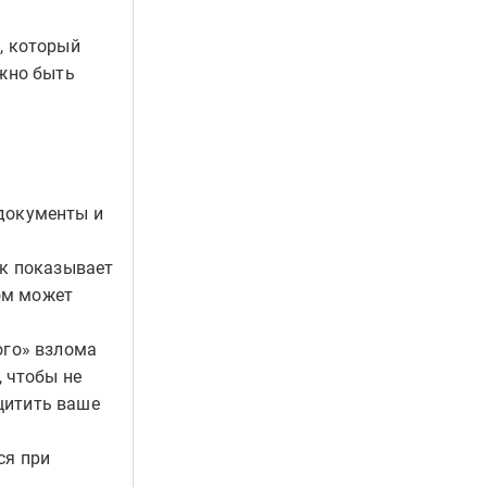
, который
лжно быть
 документы и
ак показывает
том может
ого» взлома
 чтобы не
щитить ваше
ся при