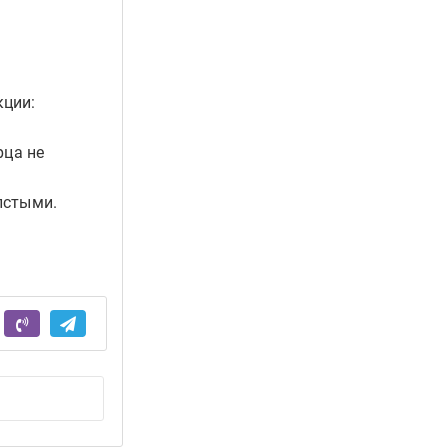
кции:
рца не
лстыми.