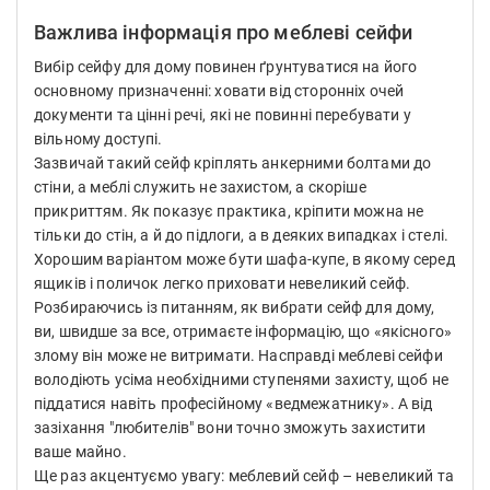
Важлива інформація про меблеві сейфи
Вибір сейфу для дому повинен ґрунтуватися на його
основному призначенні: ховати від сторонніх очей
документи та цінні речі, які не повинні перебувати у
вільному доступі.
Зазвичай такий сейф кріплять анкерними болтами до
стіни, а меблі служить не захистом, а скоріше
прикриттям. Як показує практика, кріпити можна не
тільки до стін, а й до підлоги, а в деяких випадках і стелі.
Хорошим варіантом може бути шафа-купе, в якому серед
ящиків і поличок легко приховати невеликий сейф.
Розбираючись із питанням, як вибрати сейф для дому,
ви, швидше за все, отримаєте інформацію, що «якісного»
злому він може не витримати. Насправді меблеві сейфи
володіють усіма необхідними ступенями захисту, щоб не
піддатися навіть професійному «ведмежатнику». А від
зазіхання "любителів" вони точно зможуть захистити
ваше майно.
Ще раз акцентуємо увагу: меблевий сейф – невеликий та