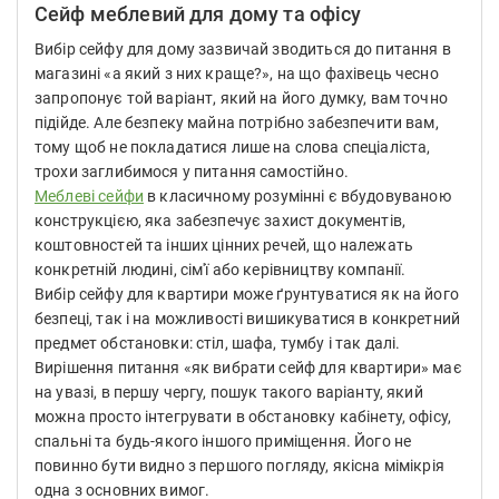
Сейф меблевий для дому та офісу
Вибір сейфу для дому зазвичай зводиться до питання в
магазині «а який з них краще?», на що фахівець чесно
запропонує той варіант, який на його думку, вам точно
підійде. Але безпеку майна потрібно забезпечити вам,
тому щоб не покладатися лише на слова спеціаліста,
трохи заглибимося у питання самостійно.
Меблеві сейфи
в класичному розумінні є вбудовуваною
конструкцією, яка забезпечує захист документів,
коштовностей та інших цінних речей, що належать
конкретній людині, сім'ї або керівництву компанії.
Вибір сейфу для квартири може ґрунтуватися як на його
безпеці, так і на можливості вишикуватися в конкретний
предмет обстановки: стіл, шафа, тумбу і так далі.
Вирішення питання «як вибрати сейф для квартири» має
на увазі, в першу чергу, пошук такого варіанту, який
можна просто інтегрувати в обстановку кабінету, офісу,
спальні та будь-якого іншого приміщення. Його не
повинно бути видно з першого погляду, якісна мімікрія
одна з основних вимог.