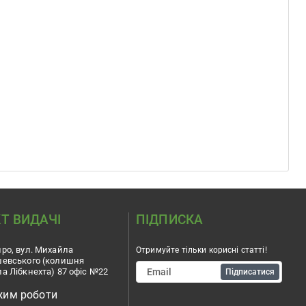
Т ВИДАЧІ
ПІДПИСКА
ро, вул. Михайла
Отримуйте тільки корисні статті!
шевського (колишня
а Лібкнехта) 87 офіс №22
Підписатися
жим роботи