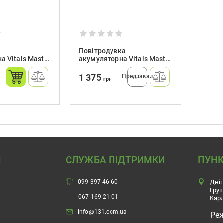
а
Повітродувка
а Vitals Master
акумуляторна Vitals Master
ALP 1817p SmartLine
1 375
Предзаказ
грн
Н
СЛУЖБА ПІДТРИМКИ
ПУНК
099-397-46-60
Дніп
Гру
067-169-21-01
Карл
info@131.com.ua
Ре