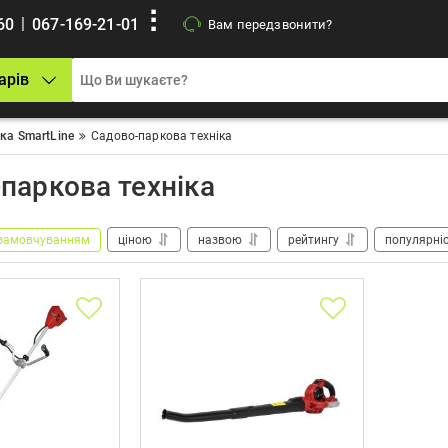
|
60
067-169-21-01
Вам передзвонити?
арів
ка SmartLine
Садово-паркова техніка
паркова техніка
замовчуванням
ціною
назвою
рейтингу
популярні