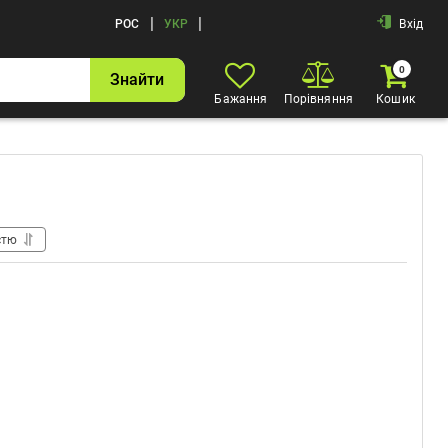
|
|
РОС
УКР
Вхід
0
Знайти
Бажання
Порівняння
Кошик
стю