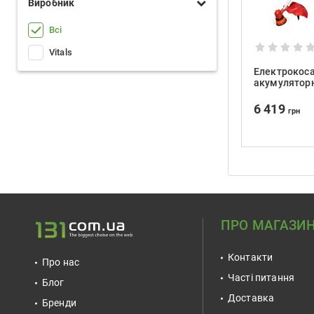
Виробник
Всі
Vitals
Електрокос
акумуляторн
AZT 3603a
6 419
грн
ПРО МАГАЗИ
Контакти
Про нас
Часті питання
Блог
Доставка
Бренди