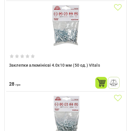
Заклепки алюмінієві 4.0x10 мм (50 од.) Vitals
28
грн