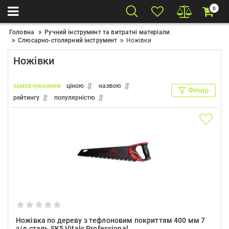
0
Головна
Ручний інструмент та витратні матеріали
Слюсарно-столярний інструмент
Ножівки
Ножівки
замовчуванням
ціною
назвою
Фільтр
рейтингу
популярністю
Ножівка по дереву з тефлоновим покриттям 400 мм 7
з/д сталь SK5 Vitals Professional