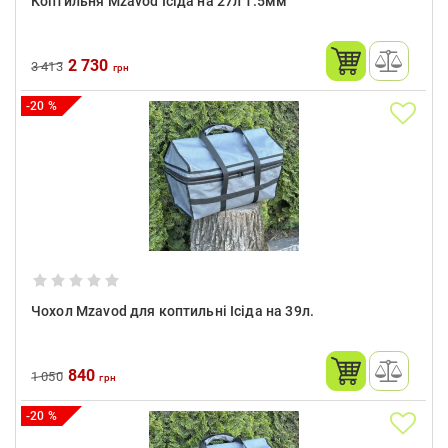
Коптильня Mzavod Ісіда на 27л 1.5мм
2 730
3 413
грн
-20 %
Чохол Mzavod для коптильні Ісіда на 39л.
840
1 050
грн
-20 %