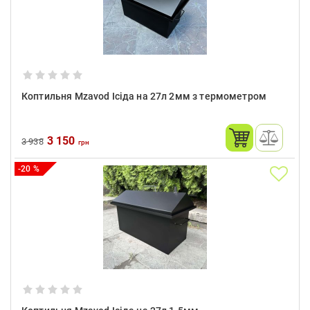
Коптильня Mzavod Ісіда на 27л 2мм з термометром
3 150
3 938
грн
-20 %