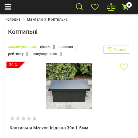
0
Головна
Мангали
Коптильні
Коптильні
замовчуванням
ціною
назвою
Фільтр
рейтингу
популярністю
-20 %
Коптильня Mzavod Ісіда на 39л 1.5мм