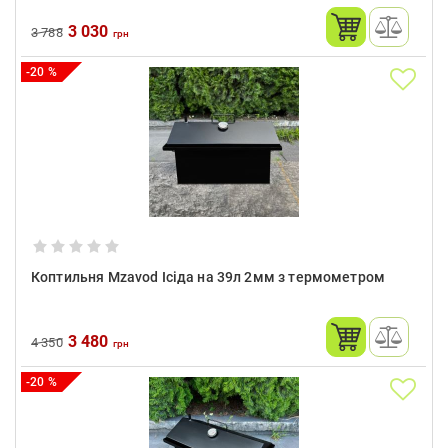
3 030
3 788
грн
-20 %
Коптильня Mzavod Ісіда на 39л 2мм з термометром
3 480
4 350
грн
-20 %