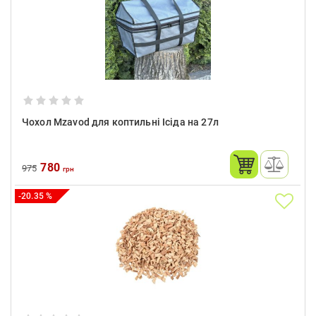
Чохол Mzavod для коптильні Ісіда на 27л
780
975
грн
-20.35 %