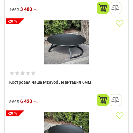
3 480
4 350
грн
-20 %
Костровая чаша Mzavod Левитация 6мм
6 420
8 025
грн
-20 %