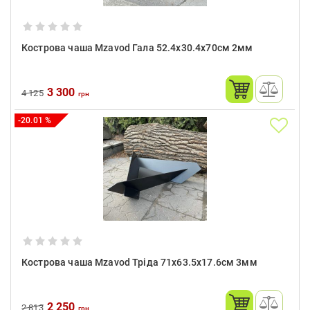
Кострова чаша Mzavod Гала 52.4х30.4х70см 2мм
3 300
4 125
грн
-20.01 %
Кострова чаша Mzavod Тріда 71х63.5х17.6см 3мм
2 250
2 813
грн