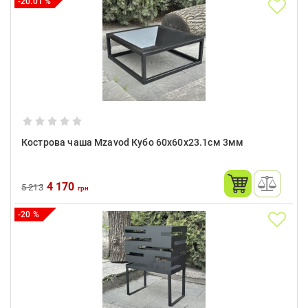
-20.01 %
Кострова чаша Mzavod Кубо 60х60х23.1см 3мм
4 170
5 213
грн
-20 %