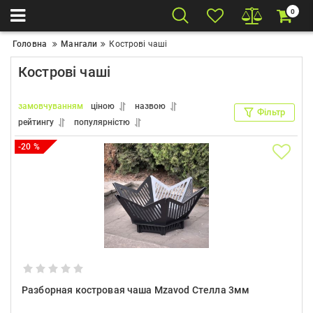
0
Головна
Мангали
Кострові чаші
Кострові чаші
замовчуванням
ціною
назвою
Фільтр
рейтингу
популярністю
-20 %
Разборная костровая чаша Mzavod Стелла 3мм