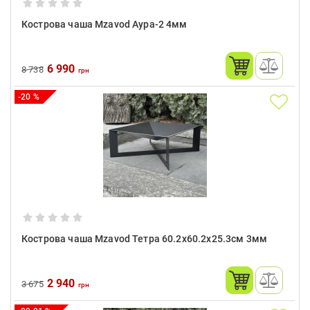
Кострова чаша Mzavod Аура-2 4мм
6 990
8 738
грн
-20 %
Кострова чаша Mzavod Тетра 60.2х60.2х25.3см 3мм
2 940
3 675
грн