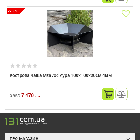
-20 %
Кострова чаша Mzavod Аура 100х100х30см 4мм
7 470
9 338
грн
ПРО МАГАЗИН