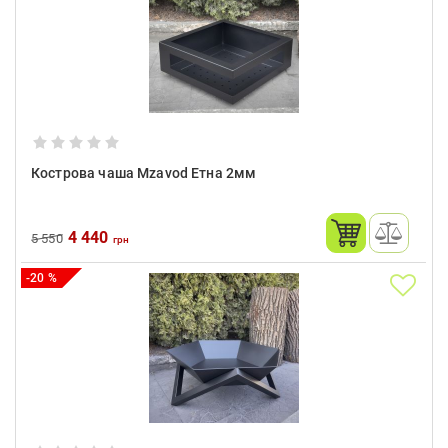
Кострова чаша Mzavod Етна 2мм
4 440
5 550
грн
-20 %