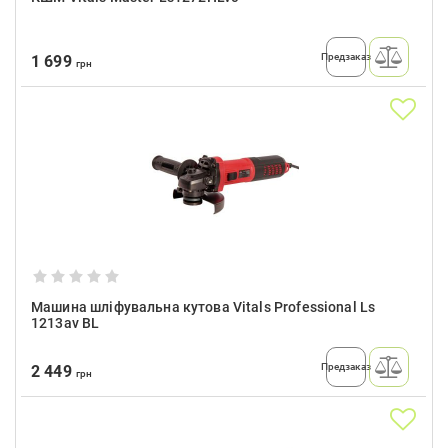
Предзаказ
1 699
грн
Машина шліфувальна кутова Vitals Professional Ls
1213av BL
Предзаказ
2 449
грн