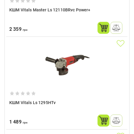
КШМ Vitals Master Ls 12110BRvc Power+
2 359
грн
КШМ Vitals Ls 1295HTv
1 489
грн