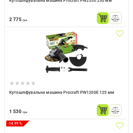
Кутошліфувальна машина Procraft PW2550 230 мм
2 775
грн
Кутошліфувальна машина Procraft PW1200E 125 мм
1 530
грн
-14.99 %