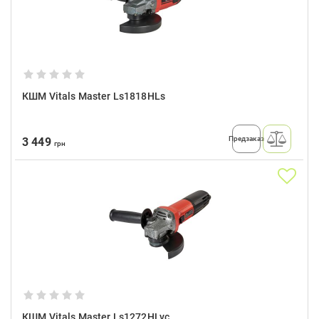
КШМ Vitals Master Ls1818HLs
Предзаказ
3 449
грн
КШМ Vitals Master Ls1272HLvc