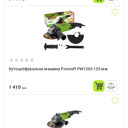
Кутошліфувальна машина Procraft PW1200 125 мм
1 410
грн