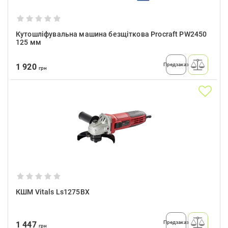
Кутошліфувальна машина безщіткова Procraft PW2450
125 мм
Предзаказ
1 920
грн
КШМ Vitals Ls1275BX
Предзаказ
1 447
грн