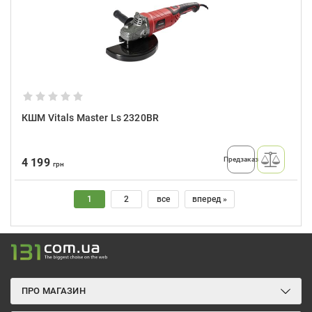
КШМ Vitals Master Ls 2320BR
Предзаказ
4 199
грн
1
2
все
вперед »
ПРО МАГАЗИН