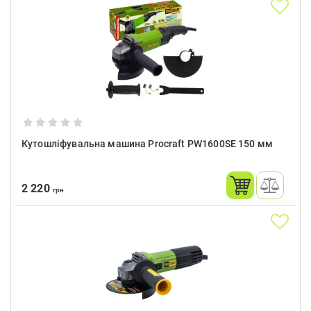
Кутошліфувальна машина Procraft PW1600SE 150 мм
2 220
грн