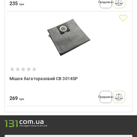
Предзаказ
235
грн
Мішок багаторазовий CB 3014SP
Предзаказ
269
грн