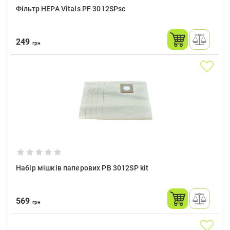
Фільтр HEPA Vitals PF 3012SPsc
249
грн
Набір мішків паперових PB 3012SP kit
569
грн