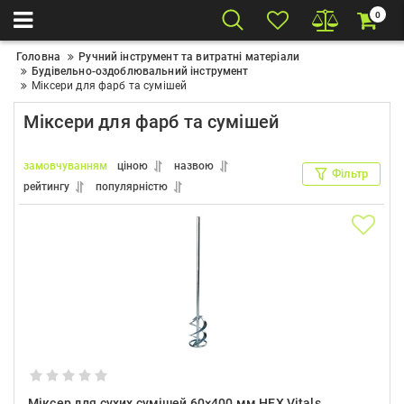
0
Головна
Ручний інструмент та витратні матеріали
Будівельно-оздоблювальний інструмент
Міксери для фарб та сумішей
Міксери для фарб та сумішей
замовчуванням
ціною
назвою
Фільтр
рейтингу
популярністю
Міксер для сухих сумішей 60×400 мм HEX Vitals