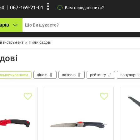
|
60
067-169-21-01
Вам передзвонити?
арів
й інструмент
Пили садові
дові
замовчуванням
ціною
назвою
рейтингу
популярні