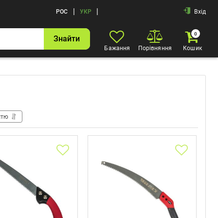
|
|
РОС
УКР
Вхід
0
Знайти
Бажання
Порівняння
Кошик
стю