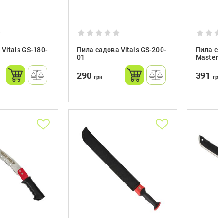
Vitals GS-180-
Пила садова Vitals GS-200-
Пила с
01
Master
290
391
грн
г