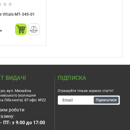
 Vitals MT-345-01
рн
Т ВИДАЧІ
ПІДПИСКА
ро, вул. Михайла
Отримуйте тільки корисні статті!
шевського (колишня
а Лібкнехта) 87 офіс №22
Підписатися
жим роботи
азину:
- ПТ: з 9:00 до 17:00