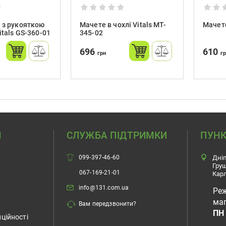
 з рукояткою
Мачете в чохлі Vitals MT-
Мачете
itals GS-360-01
345-02
696
610
грн
г
Н
СЛУЖБА ПІДТРИМКИ
ПУНК
099-397-46-60
Дніп
Гру
067-169-21-01
Карл
info@131.com.ua
Ре
маг
Вам передзвонити?
ПН 
ційності