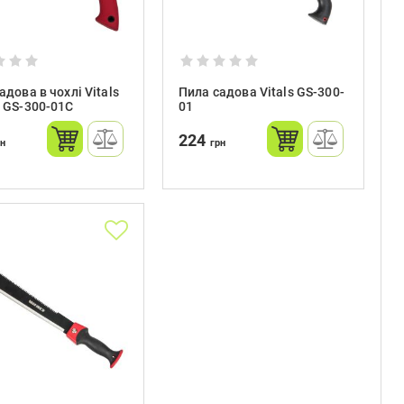
адова в чохлі Vitals
Пила садова Vitals GS-300-
 GS-300-01C
01
224
рн
грн