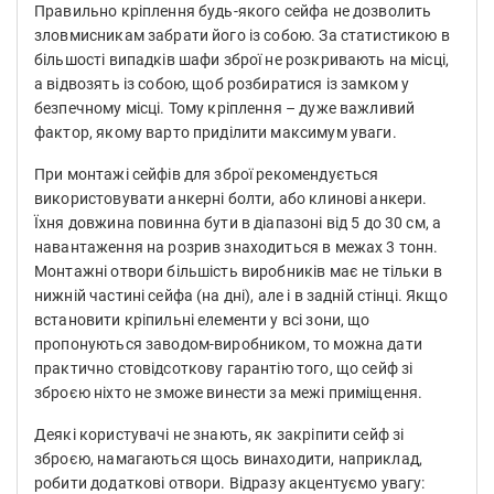
Правильно кріплення будь-якого сейфа не дозволить
зловмисникам забрати його із собою. За статистикою в
більшості випадків шафи зброї не розкривають на місці,
а відвозять із собою, щоб розбиратися із замком у
безпечному місці. Тому кріплення – дуже важливий
фактор, якому варто приділити максимум уваги.
При монтажі сейфів для зброї рекомендується
використовувати анкерні болти, або клинові анкери.
Їхня довжина повинна бути в діапазоні від 5 до 30 см, а
навантаження на розрив знаходиться в межах 3 тонн.
Монтажні отвори більшість виробників має не тільки в
нижній частині сейфа (на дні), але і в задній стінці. Якщо
встановити кріпильні елементи у всі зони, що
пропонуються заводом-виробником, то можна дати
практично стовідсоткову гарантію того, що сейф зі
зброєю ніхто не зможе винести за межі приміщення.
Деякі користувачі не знають, як закріпити сейф зі
зброєю, намагаються щось винаходити, наприклад,
робити додаткові отвори. Відразу акцентуємо увагу: