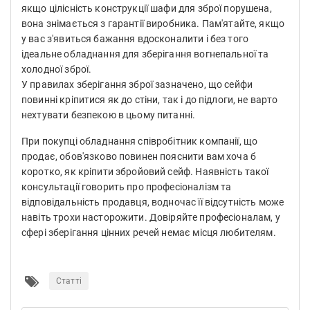
якщо цілісність конструкції шафи для зброї порушена,
вона знімається з гарантії виробника. Пам'ятайте, якщо
у вас з'явиться бажання вдосконалити і без того
ідеальне обладнання для зберігання вогнепальної та
холодної зброї.
У правилах зберігання зброї зазначено, що сейфи
повинні кріпитися як до стіни, так і до підлоги, не варто
нехтувати безпекою в цьому питанні.
При покупці обладнання співробітник компанії, що
продає, обов'язково повинен пояснити вам хоча б
коротко, як кріпити збройовий сейф. Наявність такої
консультації говорить про професіоналізм та
відповідальність продавця, водночас її відсутність може
навіть трохи насторожити. Довіряйте професіоналам, у
сфері зберігання цінних речей немає місця любителям.
Статті