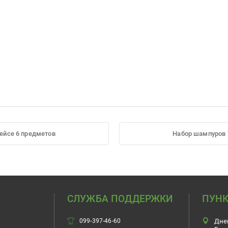
кейсе 6 предметов
Набор шампуров "
СЛУЖБА ПОДДЕРЖКИ
ПУНК
099-397-46-60
Дне