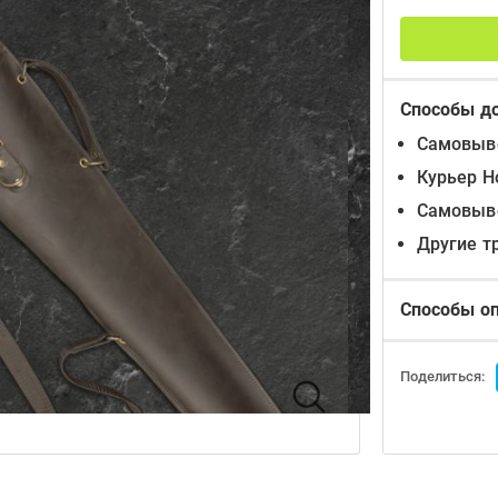
Способы д
Самовыво
Курьер Н
Самовыво
Другие т
Способы о
Поделиться: