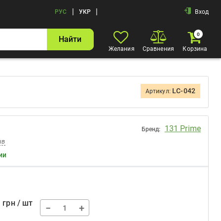
|
|
РУС
УКР
Вход
0
Найти
Желания
Сравнения
Корзина
LC-042
Артикул:
131 Prime
Бренд:
ыв
ии
3
грн / шт
−
+