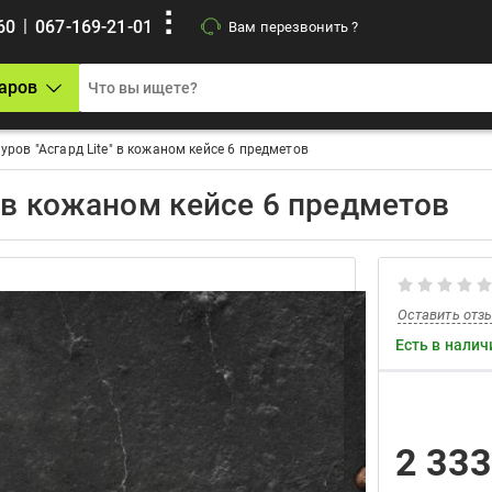
|
60
067-169-21-01
Вам перезвонить ?
аров
ров "Асгард Lite" в кожаном кейсе 6 предметов
" в кожаном кейсе 6 предметов
Оставить отз
Есть в налич
2 33