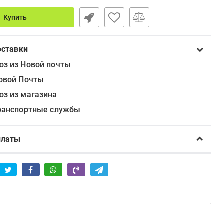
Купить
оставки
з из Новой почты
овой Почты
з из магазина
ранспортные службы
платы