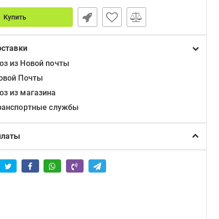
Купить
оставки
з из Новой почты
овой Почты
з из магазина
ранспортные службы
платы