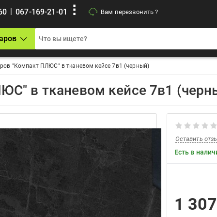
|
60
067-169-21-01
Вам перезвонить ?
аров
ов "Компакт ПЛЮС" в тканевом кейсе 7в1 (черный)
ЮС" в тканевом кейсе 7в1 (черн
Оставить отз
Есть в налич
1 30