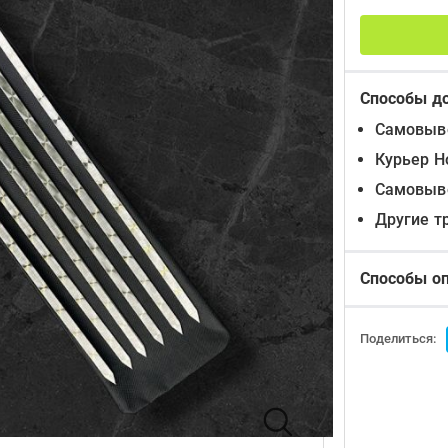
Способы д
Самовыво
Курьер Н
Самовыво
Другие т
Способы о
Поделиться: