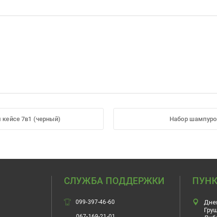
 кейсе 7в1 (черный)
Набор шампуров
СЛУЖБА ПОДДЕРЖКИ
ПУНК
099-397-46-60
Дне
Гру
067-169-21-01