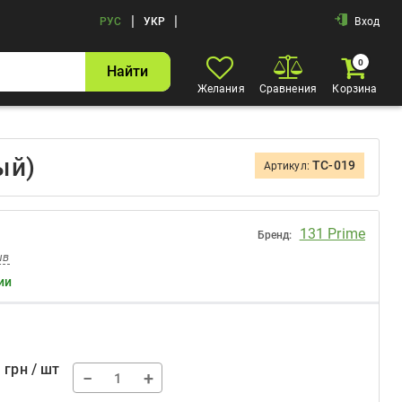
|
|
РУС
УКР
Вход
0
Найти
Желания
Сравнения
Корзина
ый)
TC-019
Артикул:
131 Prime
Бренд:
ыв
ии
7
грн / шт
−
+