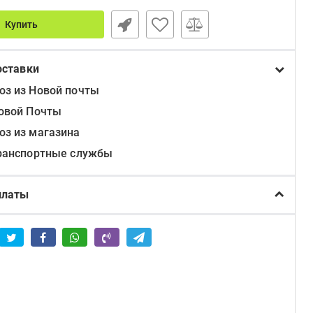
Купить
оставки
з из Новой почты
овой Почты
з из магазина
ранспортные службы
платы