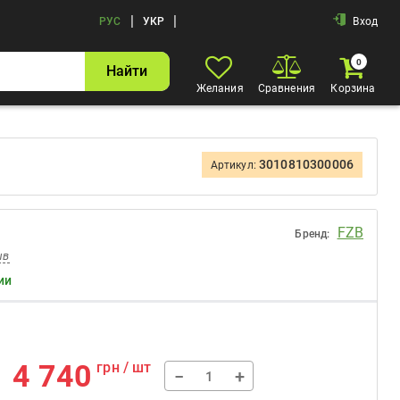
|
|
РУС
УКР
Вход
0
Найти
Желания
Сравнения
Корзина
3010810300006
Артикул:
FZB
Бренд:
ыв
ии
4 740
грн / шт
−
+