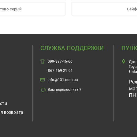
тово-серый
Сейф
СЛУЖБА ПОДДЕРЖКИ
ПУНК
099-397-46-60
Дне
Гру
067-169-21-01
Либ
info@131.com.ua
Ре
маг
Вам перезвонить ?
ПН 
сти
ия возврата