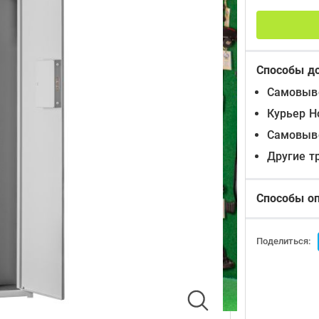
Способы д
Самовыво
Курьер Н
Самовыво
Другие т
Способы о
Поделиться: