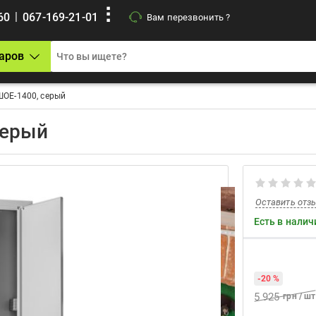
|
60
067-169-21-01
Вам перезвонить ?
аров
ОЕ-1400, серый
серый
Оставить отз
Есть в налич
-20 %
5 925
грн / шт