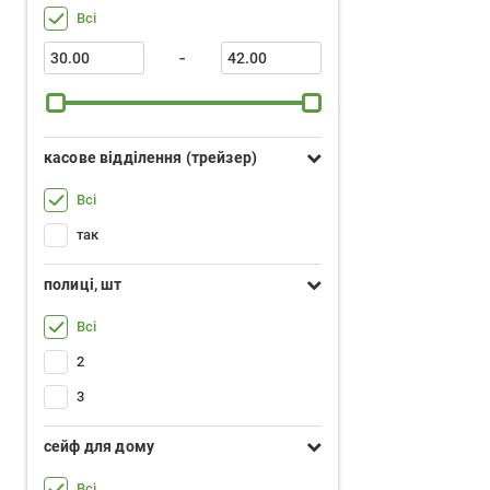
Всі
-
касове відділення (трейзер)
Всі
так
полиці, шт
Всі
2
3
сейф для дому
Всі