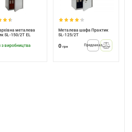
архівна металева
Металева шафа Практик
к SL-150/2T EL
SL-125/2T
0
 з виробництва
Предзаказ
грн