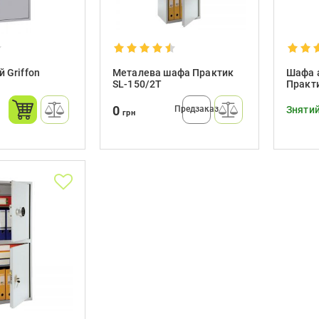
 Griffon
Металева шафа Практик
Шафа 
SL-150/2T
Практи
0
Предзаказ
Знятий
грн