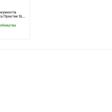
окументів
а Практик SL-
робництва