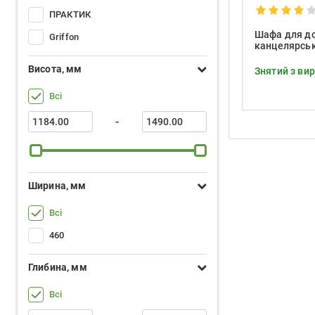
ПРАКТИК
Шафа для д
Griffon
канцелярськ
125/2T EL
Висота, мм
Знятий з ви
Всі
-
Ширина, мм
Всі
460
Глибина, мм
Всі