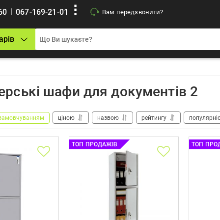
|
60
067-169-21-01
Вам передзвонити?
арів
ерські шафи для документів 2
замовчуванням
ціною
назвою
рейтингу
популярні
ТОП ПРОДАЖІВ
ТОП ПРО