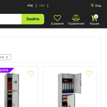
|
|
РОС
УКР
Вхід
0
Знайти
Бажання
Порівняння
Кошик
стю
ДАЖІВ