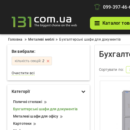
099-397-46-
Каталог тов
Головна
Металеві меблі
Бухгалтерські шафи для документів
Ви вибрали:
Бухгалт
кількість секцій:
2
Сортувати по:
Очистити всі
Категорії
Поличні стелажі
Бухгалтерські шафи для документів
Металеві шафи для офісу
Картотеки