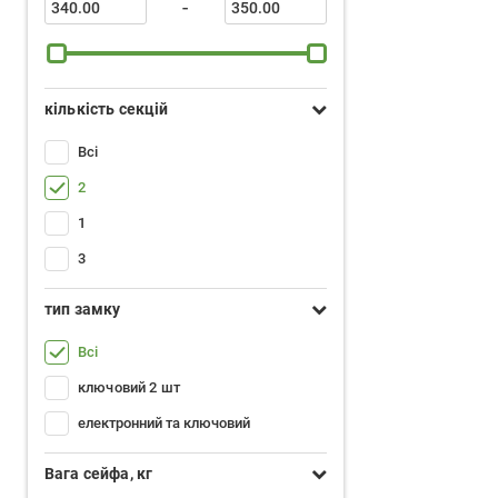
-
кількість секцій
Всі
2
1
3
тип замку
Всі
ключовий 2 шт
електронний та ключовий
Вага сейфа, кг