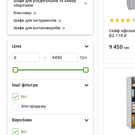
Шафи для роздягальень та камер
зберігання
Ключниці
Шафи для інструментів
Шафи для металовиробів
Сейф офісний
B2.118.K
Ціна
9 450
грн
-
грн
Інші фільтри
Всі
Хіти продажу
Виробник
Всі