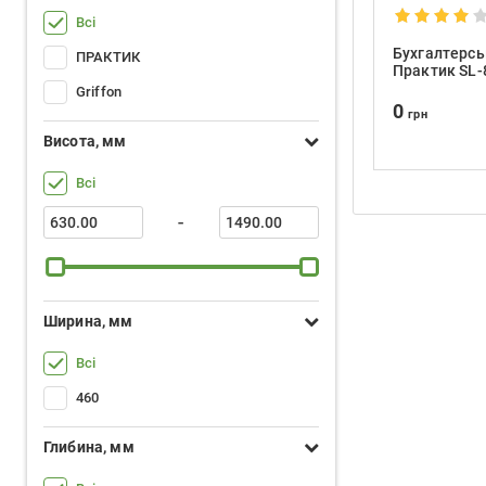
Всі
Бухгалтерс
ПРАКТИК
Практик SL-
Griffon
0
грн
Висота, мм
Всі
-
Ширина, мм
Всі
460
Глибина, мм