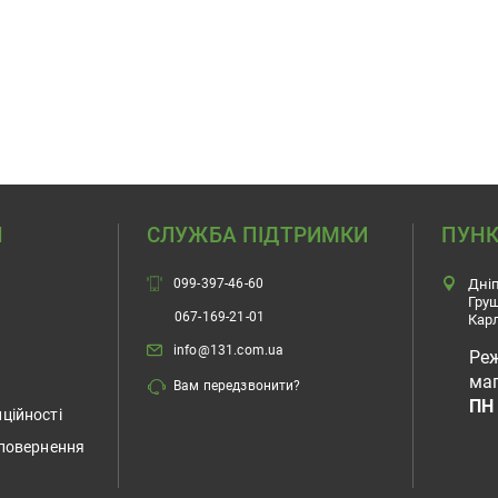
Н
СЛУЖБА ПІДТРИМКИ
ПУНК
099-397-46-60
Дніп
Гру
067-169-21-01
Карл
info@131.com.ua
Ре
маг
Вам передзвонити?
ПН 
ційності
 повернення