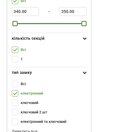
Всі
-
кількість секцій
Всі
1
тип замку
Всі
електронний
ключовий
ключовий 2 шт
електронний та ключовий
Дивитись все