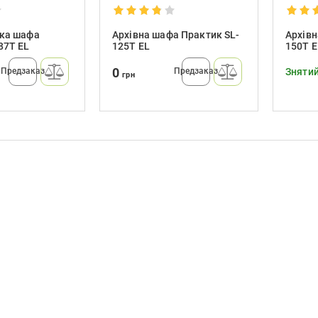
ька шафа
Архівна шафа Практик SL-
Архівн
87T EL
125T EL
150T E
0
Предзаказ
Предзаказ
Знятий
грн