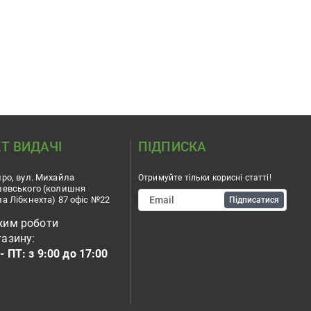
Т ВИДАЧІ
ПІДПИСКА
ро, вул. Михайла
Отримуйте тільки корисні статті!
шевського (колишня
а Лібкнехта) 87 офіс №22
Підписатися
жим роботи
азину:
- ПТ: з 9:00 до 17:00