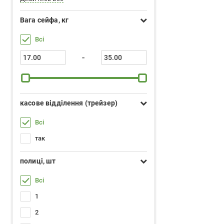
Вага сейфа, кг
Всі
-
касове відділення (трейзер)
Всі
так
полиці, шт
Всі
1
2