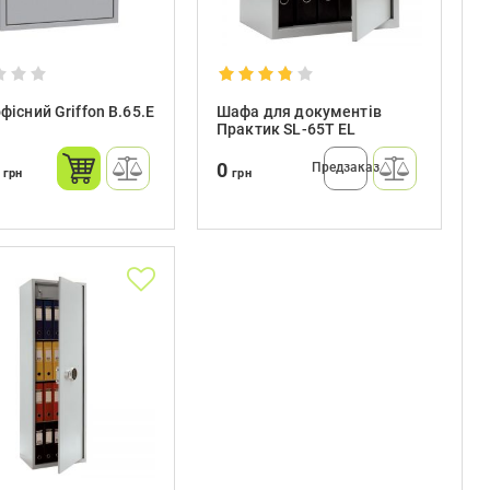
фісний Griffon B.65.E
Шафа для документів
Практик SL-65T EL
0
0
Предзаказ
грн
грн