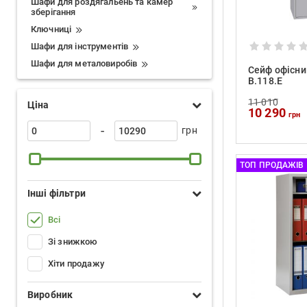
Шафи для роздягальень та камер
зберігання
Ключниці
Шафи для інструментів
Шафи для металовиробів
Сейф офісний
B.118.E
11 010
Ціна
10 290
грн
-
грн
ТОП ПРОДАЖІВ
Інші фільтри
Всі
Зі знижкою
Хіти продажу
Виробник