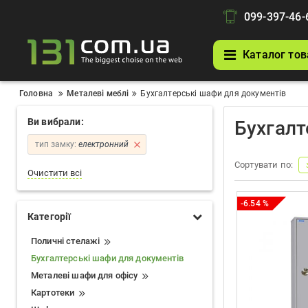
099-397-46-
Каталог тов
Головна
Металеві меблі
Бухгалтерські шафи для документів
Ви вибрали:
Бухгалт
тип замку:
електронний
Сортувати по:
Очистити всі
-6.54 %
Категорії
Поличні стелажі
Бухгалтерські шафи для документів
Металеві шафи для офісу
Картотеки