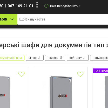
|
60
067-169-21-01
Вам передзвонити?
арів
ерські шафи для документів тип
замовчуванням
ціною
назвою
рейтингу
популярні
ТОП ПРО