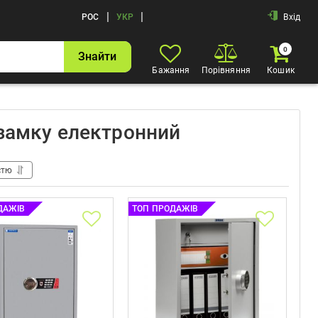
|
|
РОС
УКР
Вхід
0
Знайти
Бажання
Порівняння
Кошик
 замку електронний
стю
ДАЖІВ
ТОП ПРОДАЖІВ