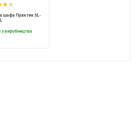
а шафа Практик SL-
L
 з виробництва