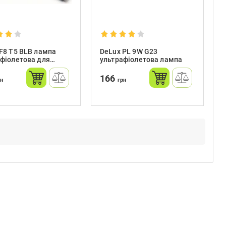
F8 T5 BLB лампа
DeLux PL 9W G23
фіолетова для
ультрафіолетова лампа
тора валют
166
рн
грн