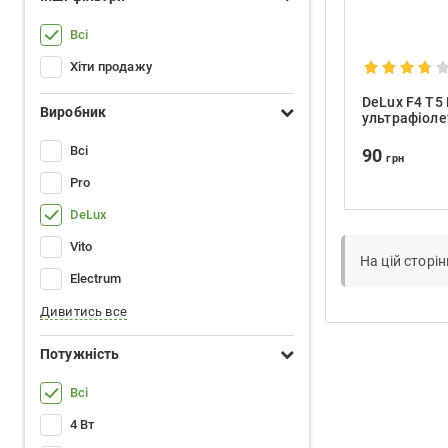
Всі
Хіти продажу
DeLux F4 T5
Виробник
ультрафіоле
детектора 
Всі
90
грн
Pro
DeLux
Vito
На цій сторі
Electrum
Дивитись все
Потужність
Всі
4 Вт