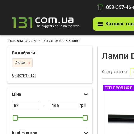
099-397-46-
Каталог тов
Головна
Лампи для детекторів валют
Ви вибрали:
Лампи D
DeLux
Сортувати по:
Очистити всі
ТОП ПРОДАЖІВ
Ціна
-
грн
Інші фільтри