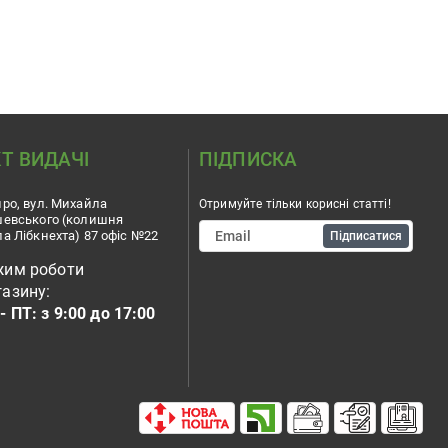
Т ВИДАЧІ
ПІДПИСКА
ро, вул. Михайла
Отримуйте тільки корисні статті!
шевського (колишня
а Лібкнехта) 87 офіс №22
Підписатися
жим роботи
азину:
- ПТ: з 9:00 до 17:00