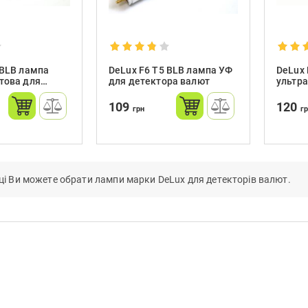
 BLB лампа
DeLux F6 T5 BLB лампа УФ
DeLux 
това для
для детектора валют
ультра
валют
детек
109
120
грн
г
нці Ви можете обрати лампи марки DeLux для детекторів валют.