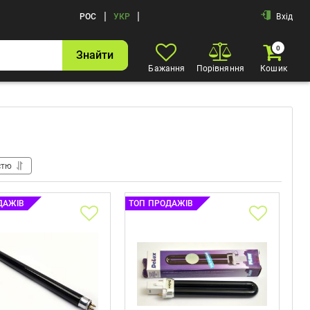
|
|
РОС
УКР
Вхід
0
Знайти
Бажання
Порівняння
Кошик
стю
ДАЖІВ
ТОП ПРОДАЖІВ