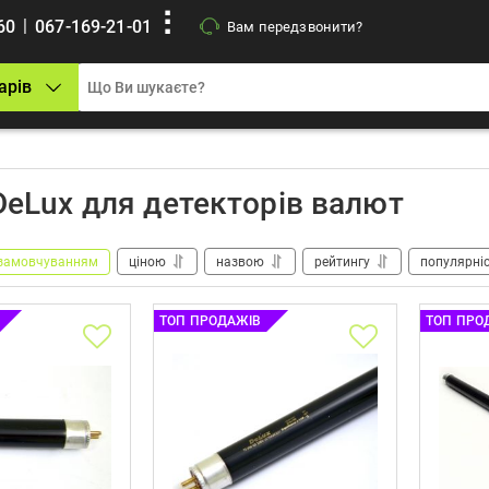
|
60
067-169-21-01
Вам передзвонити?
арів
eLux для детекторів валют
замовчуванням
ціною
назвою
рейтингу
популярні
ТОП ПРОДАЖІВ
ТОП ПРО