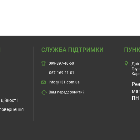
Н
СЛУЖБА ПІДТРИМКИ
ПУНК
099-397-46-60
Дніп
Гру
067-169-21-01
Карл
info@131.com.ua
Ре
маг
Вам передзвонити?
ПН 
ційності
 повернення