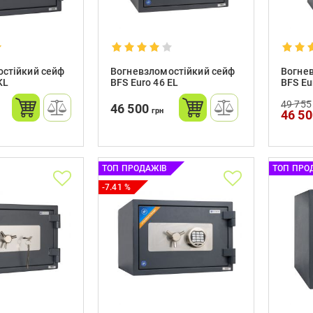
стійкий сейф
Вогневзломостійкий сейф
Вогне
KL
BFS Euro 46 EL
BFS Eu
49 755
46 500
грн
46 5
ТОП ПРОДАЖІВ
ТОП ПРО
-7.41 %