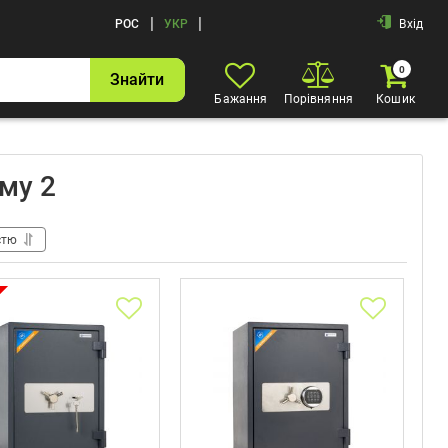
|
|
РОС
УКР
Вхід
0
Знайти
Бажання
Порівняння
Кошик
му 2
стю