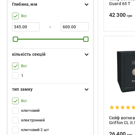
Guard 65 Т
Глибина, мм
42 300
Всі
грн
-
кількість секцій
Всі
1
тип замку
Всі
ключовий
Сейф вогнев
електронний
Griffon CL II
ключовий 2 шт
26 400
грн