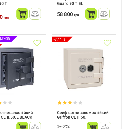
90 Т
Guard 90 Т EL
58 800
грн
00
грн
ДАЖІВ
-7.41 %
огневзлостійкий
Сейф вогневзломостійкий
n CL II.50.Е BLACK
Griffon CL II.50.
37 552