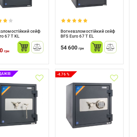
взломостійкий сейф
Вогневзломостійкий сейф
ro 67 T KL
BFS Euro 67 T EL
54 600
грн
00
грн
ДАЖІВ
-4.76 %