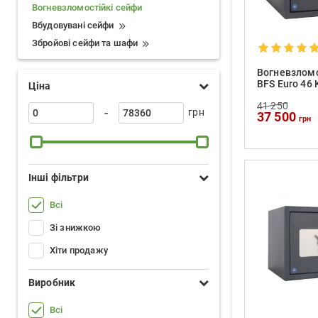
Вогневзломостійкі сейфи
Вбудовувані сейфи
Збройові сейфи та шафи
Вогневзломо
BFS Euro 46 
Ціна
41 250
-
грн
37 500
грн
Інші фільтри
Всі
Зі знижкою
Хіти продажу
Виробник
Всі