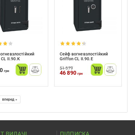
огневзлостійкий
Сейф вогневзлостійкий
 CL II.90.K
Griffon CL II.90.E
51 579
00
грн
46 890
грн
вперед »
Т ВИДАЧІ
ПІДПИСКА