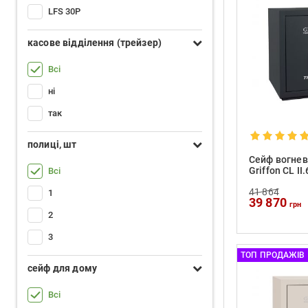
LFS 30P
касове відділення (трейзер)
Всі
ні
так
полиці, шт
Сейф вогнев
Griffon CL II
Всі
41 864
1
39 870
грн
2
3
ТОП ПРОДАЖІВ
сейф для дому
Всі