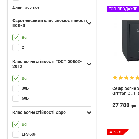
Дивитись все
ТОП ПРОДАЖІВ
Європейський клас зломостійкості
ECB-S
Всі
2
Клас вогнестійкості ГОСТ 50862-
2012
Всі
30Б
Сейф вогнев
Griffon CL II
60Б
27 780
грн
Клас вогнестійкості Євро
Всі
-4.76 %
LFS 60P