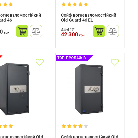
вогневзломостійкий
Сейф вогневзломостійкий
ard 46
Old Guard 46 EL
44 415
00
грн
42 300
грн
ТОП ПРОДАЖІВ
огневзлостійкий Old
Сейф вогневзлостійкий Old