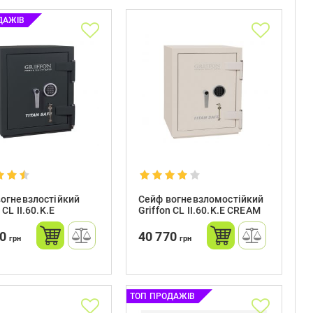
ДАЖІВ
огневзлостійкий
Сейф вогневзломостійкий
 CL II.60.K.E
Griffon CL II.60.K.Е CREAM
70
40 770
грн
грн
ТОП ПРОДАЖІВ