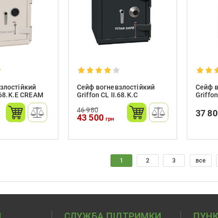
злостійкий
Сейф вогневзлостійкий
Сейф в
I.68.K.E CREAM
Griffon CL II.68.K.C
Griffon
46 980
37 8
43 500
грн
1
2
3
все
Н
СЛУЖБА ПІДТРИМКИ
ПУНК