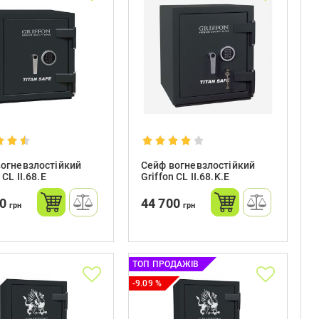
огневзлостійкий
Сейф вогневзлостійкий
 CL II.68.E
Griffon CL II.68.K.E
90
44 700
грн
грн
ТОП ПРОДАЖІВ
-9.09 %