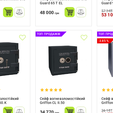
Guard 65 Т EL
Guard 
57 348
48 000
грн
53 1
ТОП ПРОДАЖІВ
ТОП ПРО
-3.85 %
злостійкий
Сейф вогневзломостійкий
Сейф в
.50.K
Griffon CL II.50
Griffo
36 161
34 770
грн