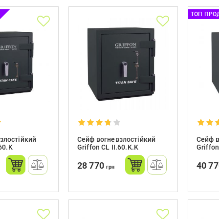
ТОП ПРО
злостійкий
Сейф вогневзлостійкий
Сейф в
.60.K
Griffon CL II.60.K.K
Griffon
28 770
40 7
грн