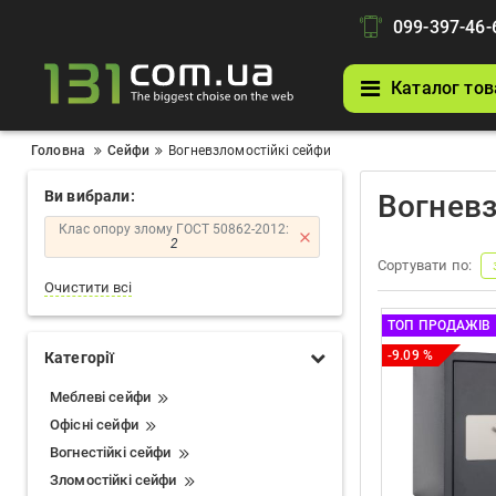
099-397-46-
Каталог тов
Головна
Сейфи
Вогневзломостійкі сейфи
Ви вибрали:
Вогневз
Клас опору злому ГОСТ 50862-2012:
2
Сортувати по:
Очистити всі
ТОП ПРОДАЖІВ
-9.09 %
Категорії
Меблеві сейфи
Офісні сейфи
Вогнестійкі сейфи
Зломостійкі сейфи