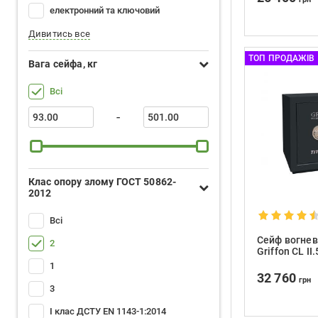
електронний та ключовий
Дивитись все
ТОП ПРОДАЖІВ
Вага сейфа, кг
Всі
-
Клас опору злому ГОСТ 50862-
2012
Всі
Сейф вогнев
2
Griffon CL II
1
32 760
грн
3
І клас ДСТУ EN 1143-1:2014