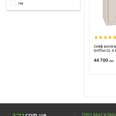
так
Сейф вогнев
Griffon CL I
44 700
грн
ПРО МАГАЗИ