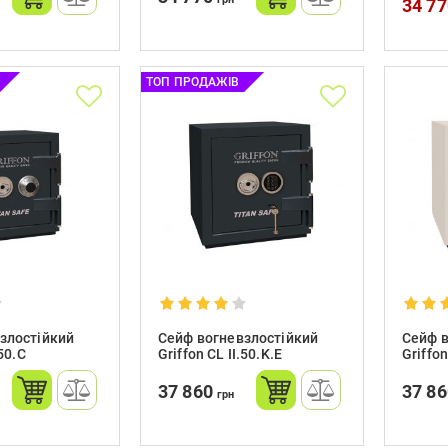
34 7
ТОП ПРОДАЖІВ
злостійкий
Сейф вогневзлостійкий
Сейф 
.50.C
Griffon CL II.50.K.Е
Griffo
37 860
37 8
грн