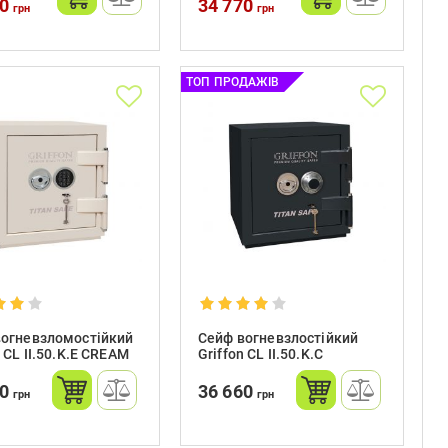
70
34 770
грн
грн
ТОП ПРОДАЖІВ
вогневзломостійкий
Сейф вогневзлостійкий
n CL II.50.K.Е CREAM
Griffon CL II.50.K.C
60
36 660
грн
грн