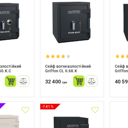
злостійкий
Сейф вогневзлостійкий
Сейф в
.60.K.C
Griffon CL II.68.K
Griffon
32 400
40 5
грн
-7.41 %