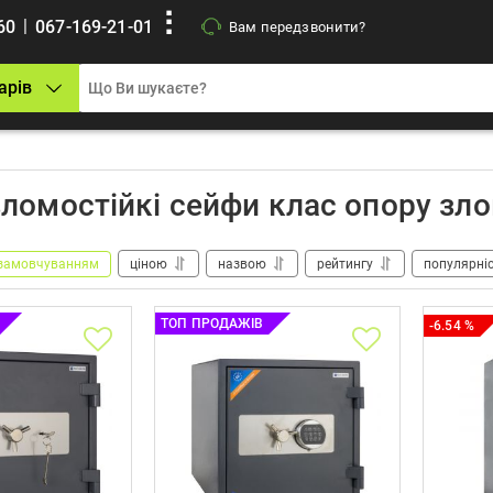
|
60
067-169-21-01
Вам передзвонити?
арів
ломостійкі сейфи клас опору зло
замовчуванням
ціною
назвою
рейтингу
популярні
ТОП ПРОДАЖІВ
-6.54 %