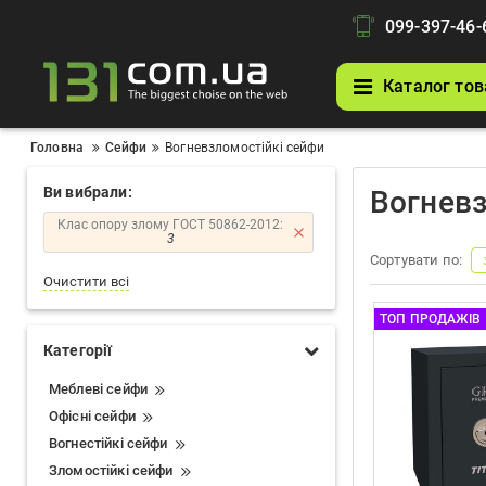
099-397-46-
Каталог тов
Головна
Сейфи
Вогневзломостійкі сейфи
Ви вибрали:
Вогневз
Клас опору злому ГОСТ 50862-2012:
3
Сортувати по:
Очистити всі
ТОП ПРОДАЖІВ
Категорії
Меблеві сейфи
Офісні сейфи
Вогнестійкі сейфи
Зломостійкі сейфи