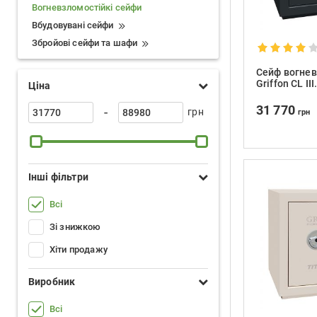
Вогневзломостійкі сейфи
Вбудовувані сейфи
Збройові сейфи та шафи
Сейф вогнев
Griffon CL III
Ціна
31 770
-
грн
грн
Інші фільтри
Всі
Зі знижкою
Хіти продажу
Виробник
Всі