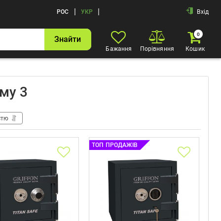
|
|
РОС
УКР
Вхід
0
Знайти
Бажання
Порівняння
Кошик
му 3
стю
ТОП ПРОДАЖІВ