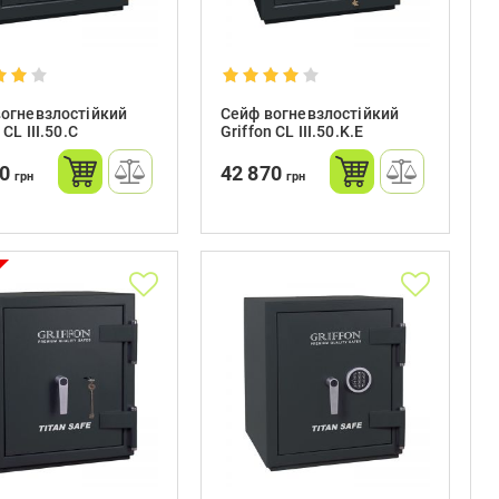
огневзлостійкий
Сейф вогневзлостійкий
 CL III.50.C
Griffon CL III.50.K.E
90
42 870
грн
грн