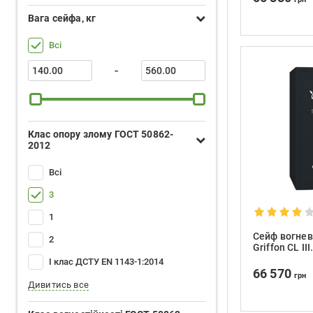
Вага сейфа, кг
Всі
-
Клас опору злому ГОСТ 50862-
2012
Всі
3
1
Сейф вогнев
2
Griffon CL II
І клас ДСТУ EN 1143-1:2014
66 570
грн
Дивитись все