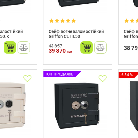
злостійкий
Сейф вогневзломостійкий
Сейф в
.50.K
Griffon CL III.50
Griffon
43 857
38 7
39 870
грн
ТОП ПРОДАЖІВ
-6.54 %