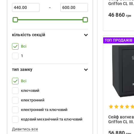
Griffon CL III
-
46 860
грн
кількість секцій
ТОП ПРОДАЖІВ
Всі
1
тип замку
Всі
ключовий
електронний
електронний та ключовий
Сейф вогнев
кодовий механічний та ключовий
Griffon CL II
Дивитись все
56 880
грн