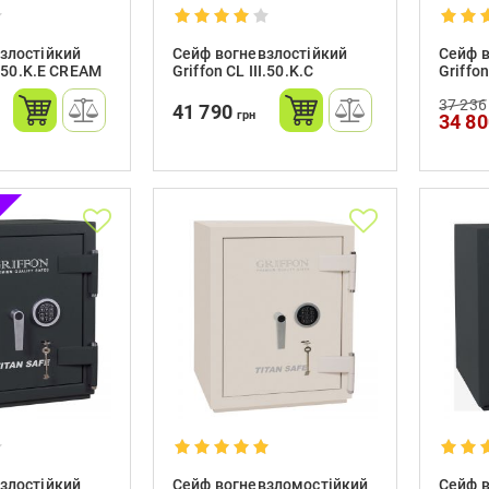
злостійкий
Сейф вогневзлостійкий
Сейф в
II.50.K.E CREAM
Griffon CL III.50.K.C
Griffon
37 236
41 790
грн
34 8
злостійкий
Сейф вогневзломостійкий
Сейф в