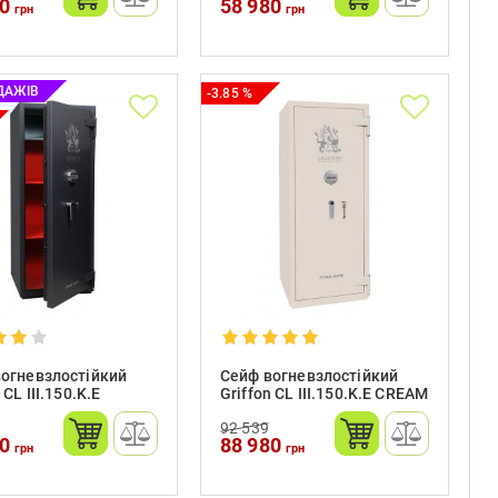
80
58 980
грн
грн
ДАЖІВ
-3.85 %
огневзлостійкий
Сейф вогневзлостійкий
 CL III.150.K.E
Griffon CL III.150.K.E CREAM
92 539
80
88 980
грн
грн