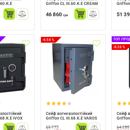
.60.K.E
Griffon CL III.60.K.Е CREAM
Griffon
46 860
51 3
грн
ТОП ПРО
-6.54 %
-8.26 %
злостійкий
Сейф вогневзлостійкий
Сейф в
I.68.K.Е IVOX
Griffon CL III.68.K.Е VAROS
Griffon
65 773
64 288