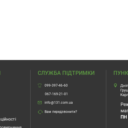
Н
СЛУЖБА ПІДТРИМКИ
ПУНК
099-397-46-60
Дніп
Гру
067-169-21-01
Карл
info@131.com.ua
Ре
маг
Вам передзвонити?
ПН 
ційності
 повернення