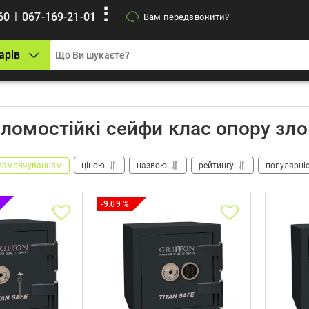
|
60
067-169-21-01
Вам передзвонити?
арів
ломостійкі сейфи клас опору зло
замовчуванням
ціною
назвою
рейтингу
популярні
-9.09 %