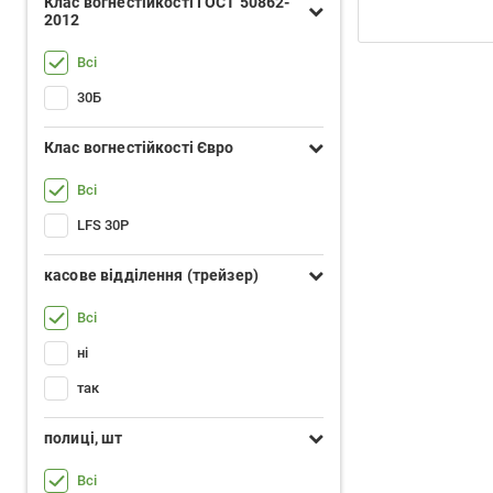
Клас вогнестійкості ГОСТ 50862-
2012
Всі
30Б
Клас вогнестійкості Євро
Всі
LFS 30P
касове відділення (трейзер)
Всі
ні
так
полиці, шт
Всі