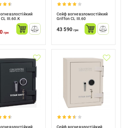
огневзлостійкий
Сейф вогневзломостійкий
 CL III.60.K
Griffon CL III.60
43 590
грн
00
грн
огневзлостійкий
Сейф вогневзлостійкий