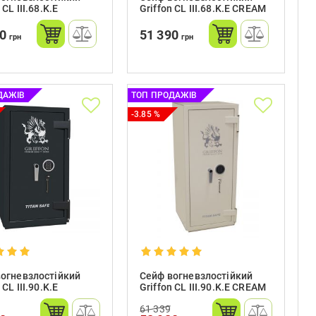
 CL III.68.K.E
Griffon CL III.68.K.Е CREAM
90
51 390
грн
грн
ДАЖІВ
ТОП ПРОДАЖІВ
-3.85 %
огневзлостійкий
Сейф вогневзлостійкий
 CL III.90.K.E
Griffon CL III.90.K.E CREAM
61 339