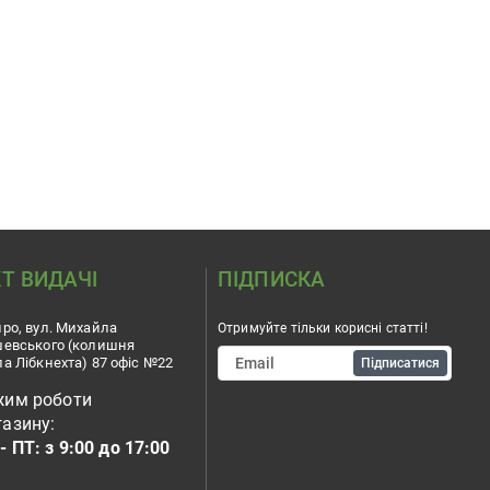
Т ВИДАЧІ
ПІДПИСКА
ро, вул. Михайла
Отримуйте тільки корисні статті!
шевського (колишня
а Лібкнехта) 87 офіс №22
Підписатися
жим роботи
азину:
- ПТ: з 9:00 до 17:00