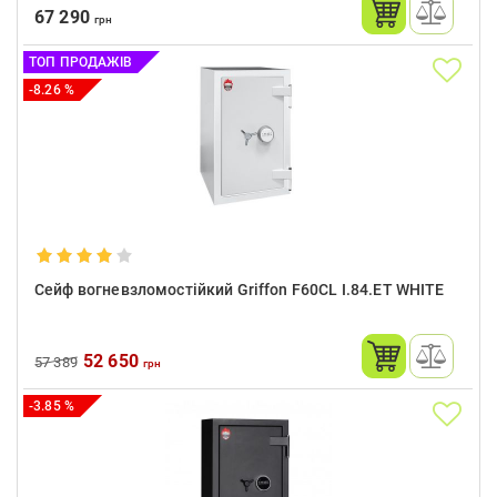
67 290
грн
ТОП ПРОДАЖІВ
-8.26 %
Сейф вогневзломостійкий Griffon F60CL I.84.ET WHITE
52 650
57 389
грн
-3.85 %