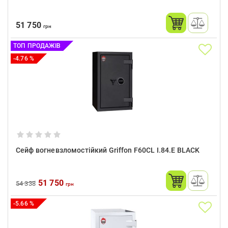
51 750
грн
ТОП ПРОДАЖІВ
-4.76 %
Сейф вогневзломостійкий Griffon F60CL I.84.E BLACK
51 750
54 338
грн
-5.66 %