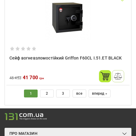
Сейф вогневзломостійкий Griffon F60CL I.51.ET BLACK
41 700
45 453
грн
1
2
3
все
вперед »
ПРО МАГАЗИН