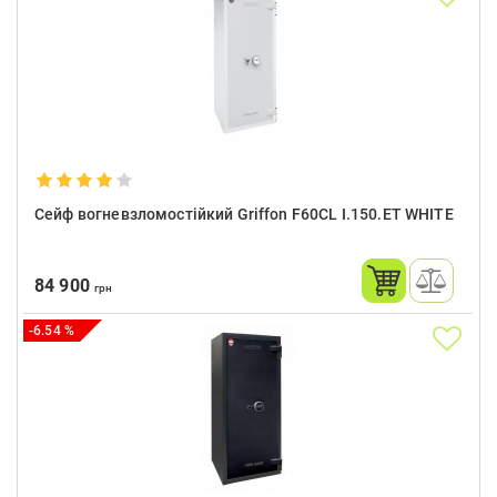
Сейф вогневзломостійкий Griffon F60CL I.150.ET WHITE
84 900
грн
-6.54 %