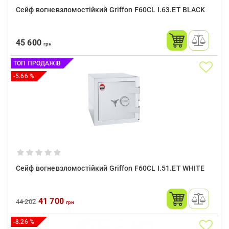
Сейф вогневзломостійкий Griffon F60CL I.63.ET BLACK
45 600
грн
ТОП ПРОДАЖІВ
-5.66 %
Сейф вогневзломостійкий Griffon F60CL I.51.ET WHITE
41 700
44 202
грн
-8.26 %