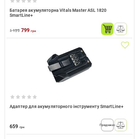
Батарея акумуляторна Vitals Master ASL 1820
SmartLine+
799
1 139
грн
Адаптер для акумуляторного інструменту SmartLine+
Предзаказ
659
грн