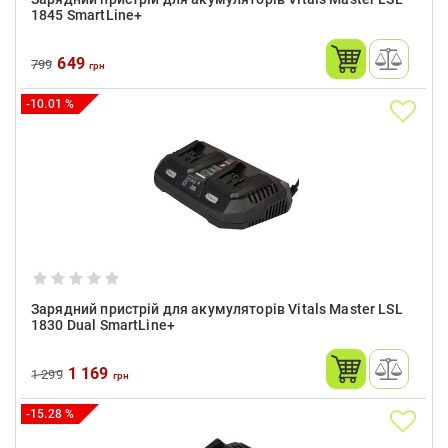
1845 SmartLine+
649
799
грн
-10.01 %
Зарядний пристрій для акумуляторів Vitals Master LSL
1830 Dual SmartLine+
1 169
1 299
грн
-15.28 %