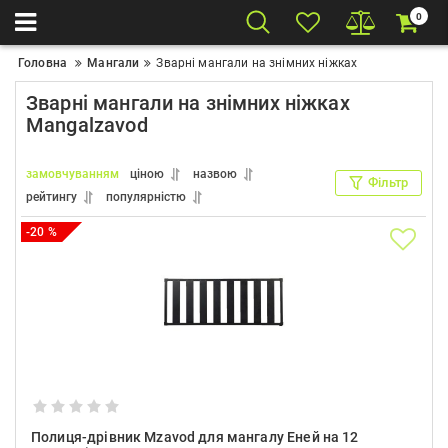
0
Головна
Мангали
Зварні мангали на знімних ніжках
Зварні мангали на знімних ніжках
Mangalzavod
замовчуванням
ціною
назвою
Фільтр
рейтингу
популярністю
-20 %
Полиця-дрівник Mzavod для мангалу Еней на 12