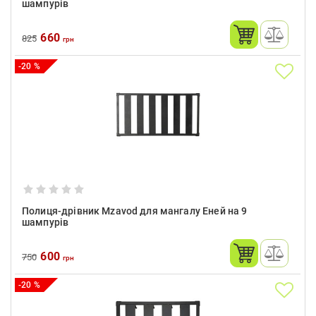
шампурів
660
825
грн
-20 %
Полиця-дрівник Mzavod для мангалу Еней на 9
шампурів
600
750
грн
-20 %