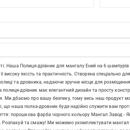
сті. Наша Полиця-дрівник для мангалу Еней на 6 шампурів
її високу якість та практичність. Створена спеціально дл
олиці та дровника, надаючи зручне місце для розміщення 
полиця-дрівник має елегантний дизайн та просту конструк
я. Ми дбаємо про вашу безпеку, тому весь наш продукт м
ні, що наша полка-дровник буде надійно служити вам прот
криття: порошкова фарба чорного кольору Мангал Завод - 
. Розпакуй та смажу! Ми можемо укомплектувати мангал у