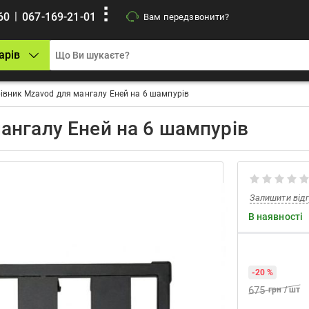
|
60
067-169-21-01
Вам передзвонити?
арів
івник Mzavod для мангалу Еней на 6 шампурів
ангалу Еней на 6 шампурів
Залишити від
В наявності
-20 %
675
грн / шт