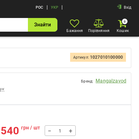
|
|
РОС
УКР
Вхід
0
Знайти
Бажання
Порівняння
Кошик
1027010100000
Артикул:
Mangalzavod
Бренд:
гук
540
грн / шт
−
+