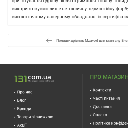
приготування одразу після отримання товару. Швидка
використовуємо лише нетоксичну термостійку фарбу,
високоточному лазерному обладнанні із сертифікован
Полиця-дрівник Mzavod для мангалу Ене
ПРО МАГАЗИ
Контакти
Про нас
Часті питання
Блог
Доставка
Бренди
Оплата
Товари зі знижкою
Політика конфіден
Акції