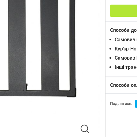
Способи до
Самовиві
Кур'єр Н
Самовиві
Інші тра
Способи оп
Поділитися: