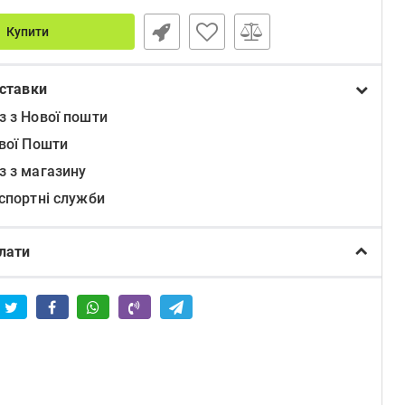
Купити
ставки
з з Нової пошти
ової Пошти
з з магазину
нспортні служби
лати