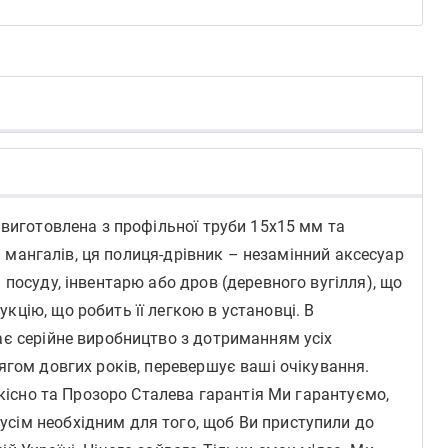
 виготовлена з профільної труби 15х15 мм та
я мангалів, ця полиця-дрівник – незамінний аксесуар
посуду, інвентарю або дров (деревного вугілля), що
цію, що робить її легкою в установці. В
ає серійне виробництво з дотриманням усіх
ягом довгих років, перевершує ваші очікування.
Якісно та Прозоро Сталева гарантія Ми гарантуємо,
сім необхідним для того, щоб Ви приступили до