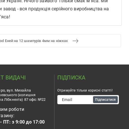
 Україні. Нічого зайвого Тільки смак м'яса. Ми
 завод - вся продукція серійного виробництва на
'яса!
od Еней на 12 шампурів 4мм на ніжках
Т ВИДАЧІ
ПІДПИСКА
ро, вул. Михайла
Отримуйте тільки корисні статті!
шевського (колишня
а Лібкнехта) 87 офіс №22
Підписатися
жим роботи
азину:
- ПТ: з 9:00 до 17:00