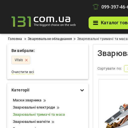
099-397-46-
Каталог тов
Головна
Зварювальне обладнання
Зварювальні тримачі та маса
Ви вибрали:
Зварюва
Vitals
Сортувати по:
Очистити всі
Категорії
Маски зварника
Зварювальні електроди
Зварювальні тримачі та маса
Зварювальні магніти