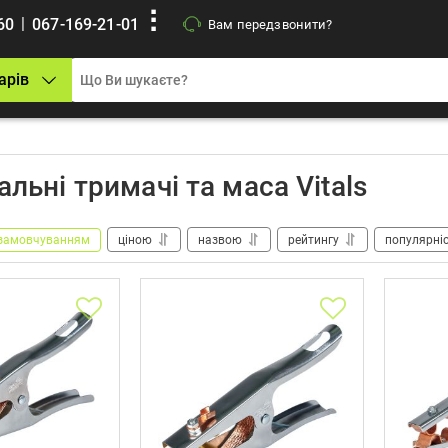
|
60
067-169-21-01
Вам передзвонити?
арів
льні тримачі та маса Vitals
замовчуванням
ціною
назвою
рейтингу
популярні