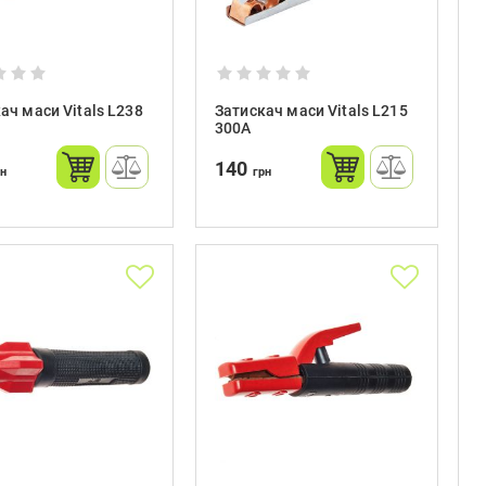
ач маси Vitals L238
Затискач маси Vitals L215
300A
140
рн
грн