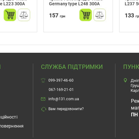
pe L223 300A
Germany type L248 300A
L237 
157
133
грн
г
Н
СЛУЖБА ПІДТРИМКИ
ПУНК
099-397-46-60
Дніп
Гру
067-169-21-01
Карл
info@131.com.ua
Ре
маг
Вам передзвонити?
ПН 
ційності
 повернення