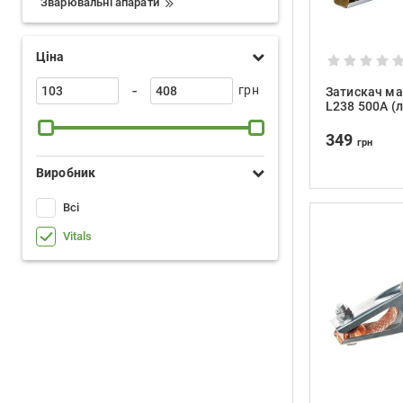
Зварювальні апарати
Ціна
-
грн
Затискач мас
L238 500A (
349
грн
Виробник
Всі
Vitals