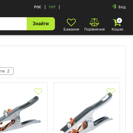
|
|
РОС
УКР
Вхід
0
Знайти
Бажання
Порівняння
Кошик
стю