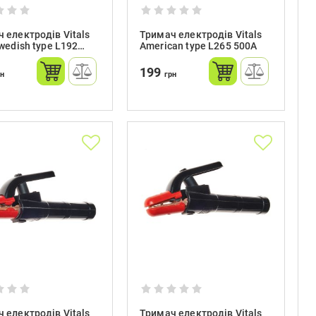
 електродів Vitals
Тримач електродів Vitals
Swedish type L192
American type L265 500A
латунь)
199
рн
грн
 електродів Vitals
Тримач електродів Vitals