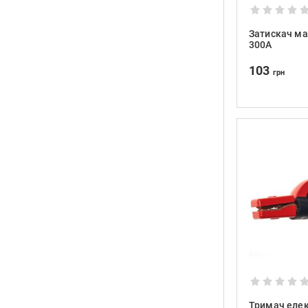
Затискач мас
300A
103
грн
Тримач елек