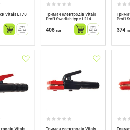
и Vitals L170
Тримач електродів Vitals
Тримач
Profi Swedish type L214
Profi 
500A (латунь)
300A (
408
374
грн
г
тродів Vitals
Тримач електродів Vitals
Тримач