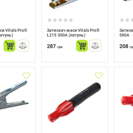
и Vitals Profi
Затискач маси Vitals Profi
Затиск
латунь)
L215 300A (латунь)
500A
287
208
грн
г