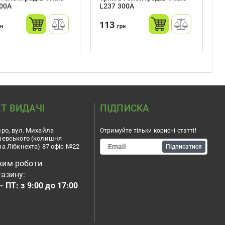
500A
L237 300A
113
рн
грн
Т ВИДАЧІ
ПІДПИСКА
ро, вул. Михайла
Отримуйте тільки корисні статті!
шевського (колишня
а Лібкнехта) 87 офіс №22
Підписатися
жим роботи
азину:
- ПТ: з 9:00 до 17:00