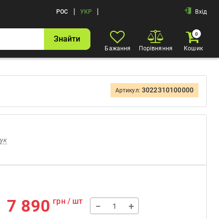
|
|
РОС
УКР
Вхід
0
Знайти
Бажання
Порівняння
Кошик
3022310100000
Артикул:
гук
7 890
грн / шт
−
+