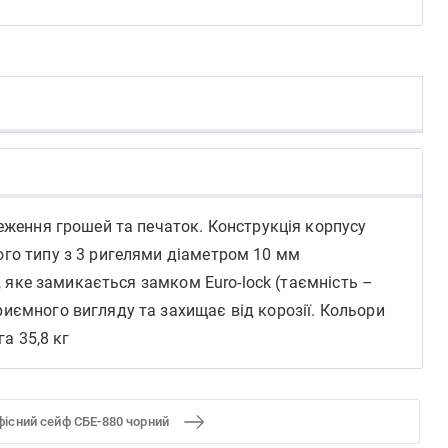
реження грошей та печаток. Конструкція корпусу
ого типу з 3 ригелями діаметром 10 мм
, яке замикається замком Euro-lock (таємність –
иємного вигляду та захищає від корозії. Кольори
а 35,8 кг
фісний сейф СБЕ-880 чорний