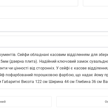
документів. Сейфи обладнані касовим відділенням для збе
1,5мм (дверна плита). Надійний ключовий замок сувальдн
и чи цінності від сторонніх. У сейфі є касове відділення
. Сейф пофарбований порошковою фарбою, що надає йому пр
ри Габаритні Висота 122 см Ширина 44 см Глибина 36 см Ваг
рний
О