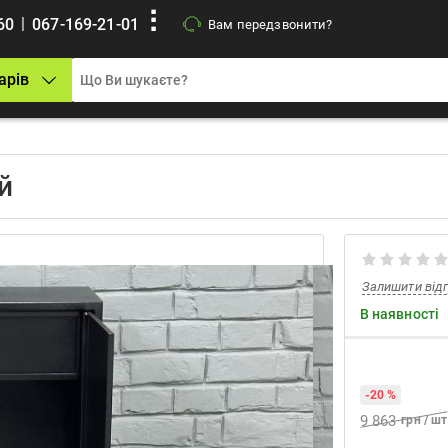
|
60
067-169-21-01
Вам передзвонити?
арів
й
Залишити від
В наявності
-20 %
9 863
грн / шт