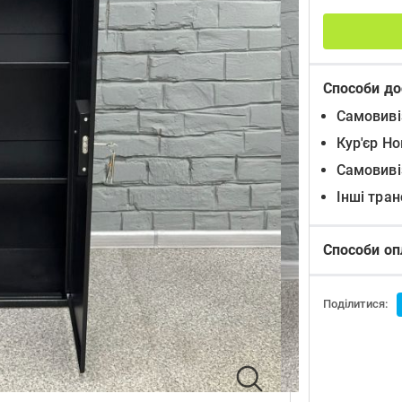
Способи до
Самовиві
Кур'єр Н
Самовиві
Інші тра
Способи оп
Поділитися: