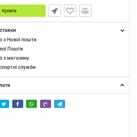
Купити
ставки
з з Нової пошти
ової Пошти
з з магазину
нспортні служби
лати