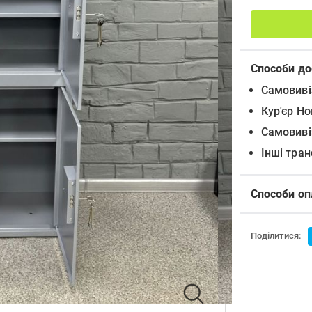
Способи до
Самовиві
Кур'єр Н
Самовиві
Інші тра
Способи оп
Поділитися: