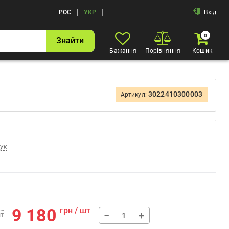
|
|
РОС
УКР
Вхід
0
Знайти
Бажання
Порівняння
Кошик
3022410300003
Артикул:
гук
9 180
грн / шт
−
+
шт