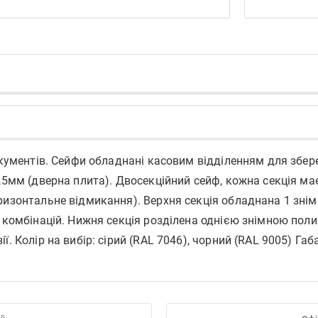
документів. Сейфи обладнані касовим відділенням для збе
1,5мм (дверна плита). Двосекційний сейф, кожна секція м
ризонтальне відмикання). Верхня секція обладнана 1 зні
00 комбінацій. Нижня секція розділена однією знімною п
ї. Колір на вибір: сірий (RAL 7046), чорний (RAL 9005) Г