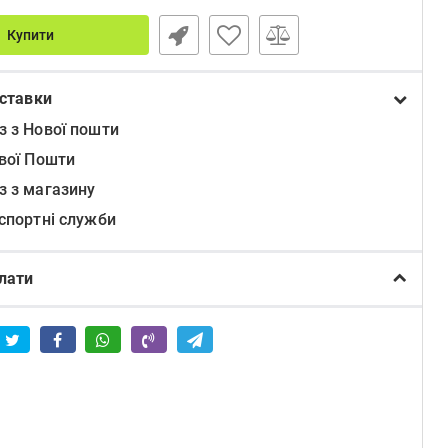
Купити
ставки
з з Нової пошти
ової Пошти
з з магазину
нспортні служби
лати