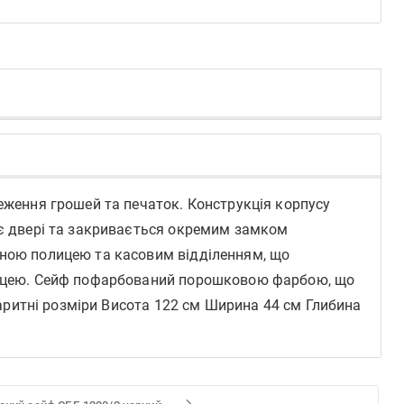
реження грошей та печаток. Конструкція корпусу
ає двері та закривається окремим замком
мною полицею та касовим відділенням, що
олицею. Сейф пофарбований порошковою фарбою, що
абаритні розміри Висота 122 см Ширина 44 см Глибина