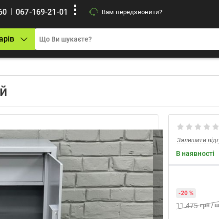
|
60
067-169-21-01
Вам передзвонити?
арів
ий
Залишити від
В наявності
-20 %
11 475
грн / 