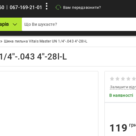
|
60
067-169-21-01
Вам передзвонити?
арів
Шина пильна Vitals Master UN 1/4"-.043 4"-28l-L
/4"-.043 4"-28l-L
Залишити від
В наявності
119
грн