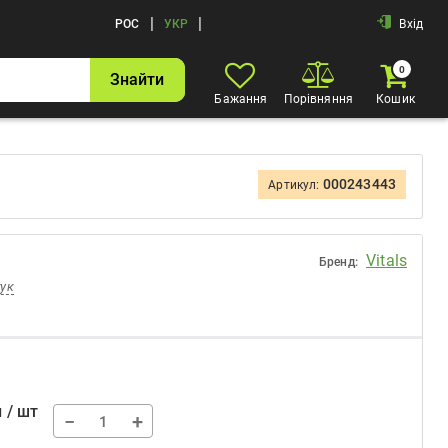
|
|
РОС
УКР
Вхід
0
Знайти
Бажання
Порівняння
Кошик
000243443
Артикул:
Vitals
Бренд:
гук
 / шт
−
+