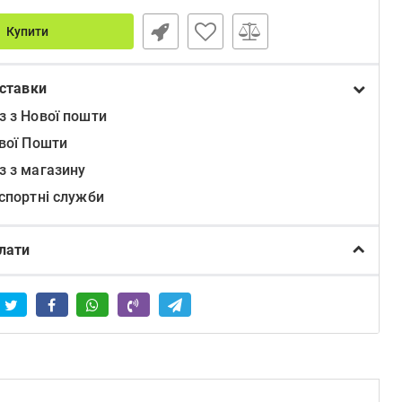
Купити
ставки
з з Нової пошти
ової Пошти
з з магазину
нспортні служби
лати