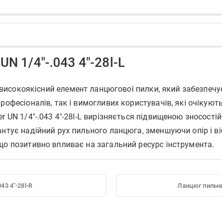
UN 1/4"-.043 4"-28l-L
високоякісний елемент ланцюгової пилки, який забезпечує
рофесіоналів, так і вимогливих користувачів, які очікую
r UN 1/4"-.043 4"-28l-L вирізняється підвищеною зносості
нтує надійний рух пильного ланцюга, зменшуючи опір і ві
що позитивно впливає на загальний ресурс інструмента.
43 4"-28l-R
Ланцюг пильний