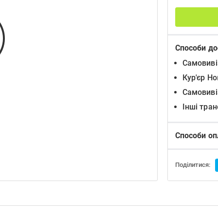
Способи до
Самовиві
Кур'єр Н
Самовиві
Інші тра
Способи оп
Поділитися: