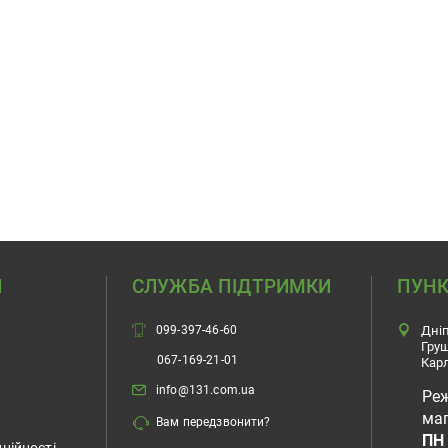
Н
СЛУЖБА ПІДТРИМКИ
ПУНК
099-397-46-60
Дніп
Гру
067-169-21-01
Карл
info@131.com.ua
Ре
маг
Вам передзвонити?
ПН 