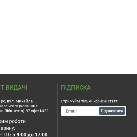
Т ВИДАЧІ
ПІДПИСКА
ро, вул. Михайла
Отримуйте тільки корисні статті!
шевського (колишня
а Лібкнехта) 87 офіс №22
Підписатися
жим роботи
азину:
- ПТ: з 9:00 до 17:00