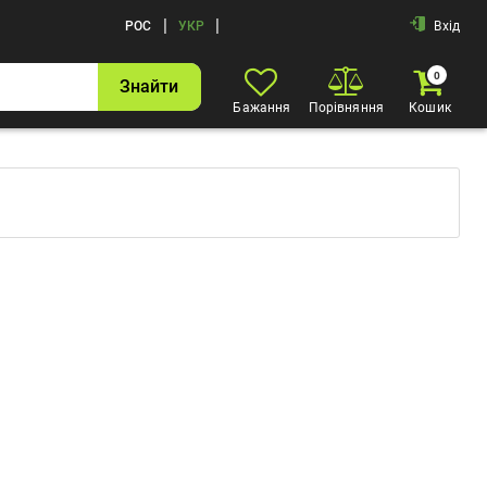
|
|
РОС
УКР
Вхід
0
Знайти
Бажання
Порівняння
Кошик