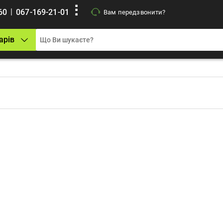
|
60
067-169-21-01
Вам передзвонити?
арів