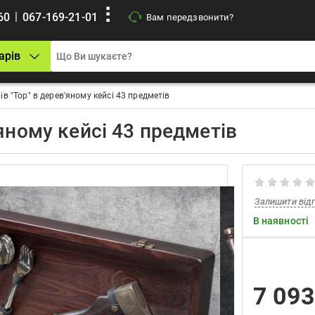
|
60
067-169-21-01
Вам передзвонити?
арів
в "Тор" в дерев'яному кейсі 43 предметів
'яному кейсі 43 предметів
Залишити від
В наявності
7 09