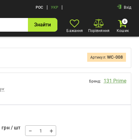
|
|
РОС
УКР
Вхід
0
Знайти
Бажання
Порівняння
Кошик
WC-008
Артикул:
131 Prime
Бренд:
гук
3
грн / шт
−
+