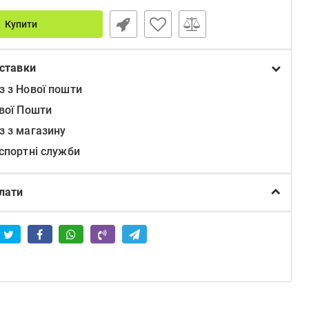
Купити
ставки
з з Нової пошти
ової Пошти
з з магазину
нспортні служби
лати