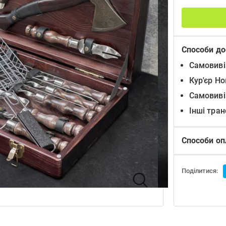
Способи до
Самовиві
Кур'єр Н
Самовиві
Інші тра
Способи оп
Поділитися: