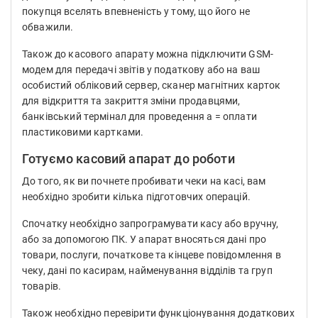
покупця вселять впевненість у тому, що його не
обважили.
Також до касового апарату можна підключити GSM-
модем для передачі звітів у податкову або на ваш
особистий обліковий сервер, сканер магнітних карток
для відкриття та закриття зміни продавцями,
банківський термінал для проведення а = оплати
пластиковими картками.
Готуємо касовий апарат до роботи
До того, як ви почнете пробивати чеки на касі, вам
необхідно зробити кілька підготовчих операцій.
Спочатку необхідно запрограмувати касу або вручну,
або за допомогою ПК. У апарат вносяться дані про
товари, послуги, початкове та кінцеве повідомлення в
чеку, дані по касирам, найменування відділів та груп
товарів.
Також необхідно перевірити функціонування додаткових