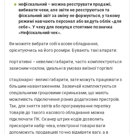
нефіскальний – можна реєструвати продажі,
вибивати чеки, але звіти не реєструються та
фіскальний звіт за зміну не формується, у такому
режимі навчають персонал або ведуть облік «для
себе». У чеку для покупця стоятиме позначка
«Нефіскальний чек».
Ви можете вибрати собі касове обладнання,
орієнтуючись на його розміри. Бувають такі апарати:
портативні – невеликі габарити, часто комплектуються
захисним чохлом, ідеальні в умовах виїзної торгівлі
стаціонарні - великі габарити, зате можуть працювати з
більшим навантаженням. Зазвичай комплектуються
спеціальними грошовими скриньками, що мають
можливість підключення різних додаткових пристроїв.
Так, для зняття звітів або програмування переліку
товарів до такого касового обладнання можна
підключати ПК. Сканер штрих-кодів дозволить
прискорити набір чека, електронні товарні ваги
допоможуть продавцеві точно відміряти вагу, а в