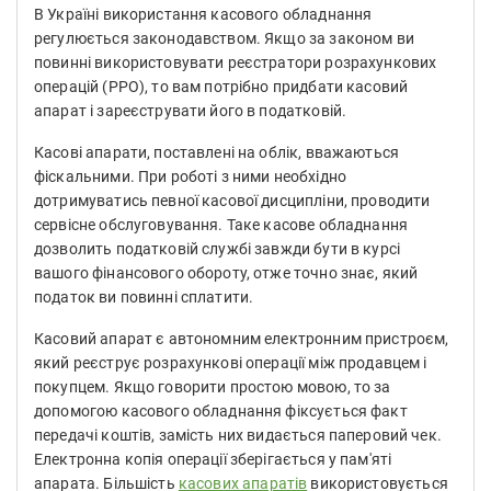
В Україні використання касового обладнання
регулюється законодавством. Якщо за законом ви
повинні використовувати реєстратори розрахункових
операцій (РРО), то вам потрібно придбати касовий
апарат і зареєструвати його в податковій.
Касові апарати, поставлені на облік, вважаються
фіскальними. При роботі з ними необхідно
дотримуватись певної касової дисципліни, проводити
сервісне обслуговування. Таке касове обладнання
дозволить податковій службі завжди бути в курсі
вашого фінансового обороту, отже точно знає, який
податок ви повинні сплатити.
Касовий апарат є автономним електронним пристроєм,
який реєструє розрахункові операції між продавцем і
покупцем. Якщо говорити простою мовою, то за
допомогою касового обладнання фіксується факт
передачі коштів, замість них видається паперовий чек.
Електронна копія операції зберігається у пам'яті
апарата. Більшість
касових апаратів
використовується