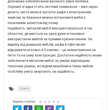
допоможе забезпеченню високого рівня безпеки.
Окремої згадки стоїть система замикання – вже зараз
досить часто можна зустріти шафи з електронним
замком; за бажання можна встановити меблі з
посиленим захистом від злому.
Надійність: металеві меблі використовуються в тих
областях, де мається на увазі дуже інтенсивне
використання меблів за прямим призначенням. На
відміну від домашніх меблів, шафа в офісі може
відкриватися кожні 4-5 хвилин – це навантаження на
петлі та на саму конструкцію. Достатню надійність може
забезпечити металеві меблі, за умови відповідних
технічних рішень; всі відомі виробники таких меблів
особливу увагу звертають на надійність.
Статті
Оцініть статтю: