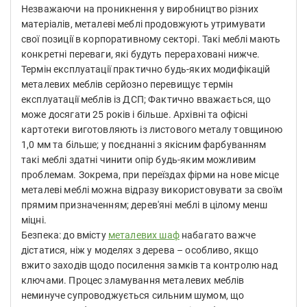
Незважаючи на проникнення у виробництво різних
матеріалів, металеві меблі продовжують утримувати
свої позиції в корпоративному секторі. Такі меблі мають
конкретні переваги, які будуть перераховані нижче.
Термін експлуатації практично будь-яких модифікацій
металевих меблів серйозно перевищує термін
експлуатації меблів із ДСП; Фактично вважається, що
може досягати 25 років і більше. Архівні та офісні
картотеки виготовляють із листового металу товщиною
1,0 мм та більше; у поєднанні з якісним фарбуванням
такі меблі здатні чинити опір будь-яким можливим
проблемам. Зокрема, при переїздах фірми на нове місце
металеві меблі можна відразу використовувати за своїм
прямим призначенням; дерев'яні меблі в цілому менш
міцні.
Безпека: до вмісту
металевих шаф
набагато важче
дістатися, ніж у моделях з дерева – особливо, якщо
вжито заходів щодо посилення замків та контролю над
ключами. Процес зламування металевих меблів
неминуче супроводжується сильним шумом, що