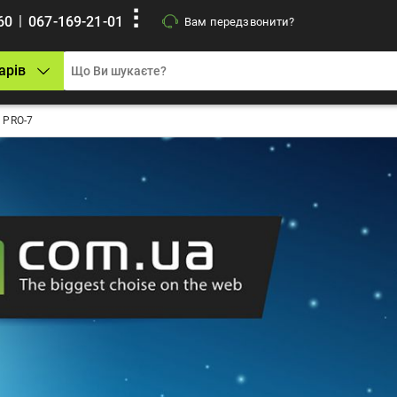
|
60
067-169-21-01
Вам передзвонити?
арів
 PRO-7