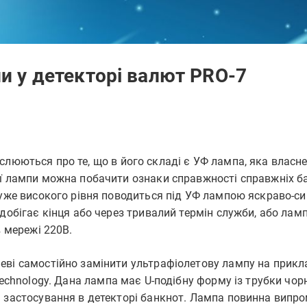
и у детекторі валют PRO-7
люються про те, що в його складі є УФ лампа, яка власне
ї лампи можна побачити ознаки справжності справжніх ба
дуже високого рівня поводиться під УФ лампою яскраво-с
 добігає кінця або через тривалий термін служби, або лам
в мережі 220В.
еві самостійно замінити ультрафіолетову лампу на прикл
Technology. Дана лампа має U-подібну форму із трубки чор
я застосування в детекторі банкнот. Лампа повинна випр