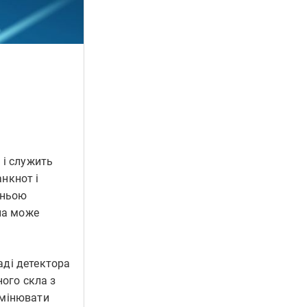
 і служить
нкнот і
иньою
па може
аді детектора
ного скла з
омінювати