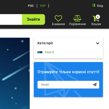
|
|
РОС
УКР
Вхід
0
Знайти
Бажання
Порівняння
Кошик
Категорії
Статті
Отримуйте тільки корисні статті!