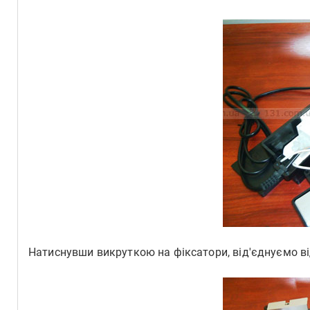
Натиснувши викруткою на фіксатори, від'єднуємо ві