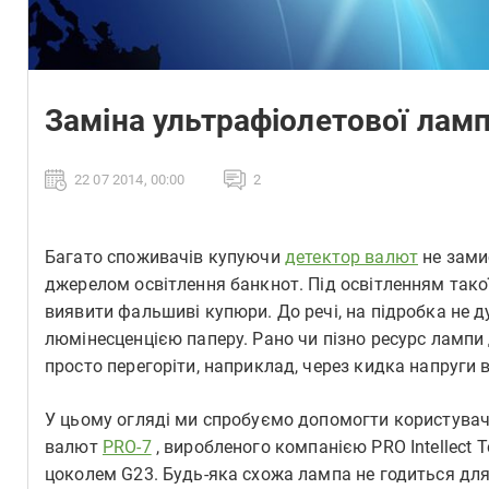
Заміна ультрафіолетової ламп
22 07 2014, 00:00
2
Багато споживачів купуючи
детектор валют
не замис
джерелом освітлення банкнот. Під освітленням тако
виявити фальшиві купюри. До речі, на підробка не 
люмінесценцією паперу. Рано чи пізно ресурс лампи
просто перегоріти, наприклад, через кидка напруги 
У цьому огляді ми спробуємо допомогти користувач
валют
PRO-7
, виробленого компанією PRO Intellect 
цоколем G23. Будь-яка схожа лампа не годиться дл