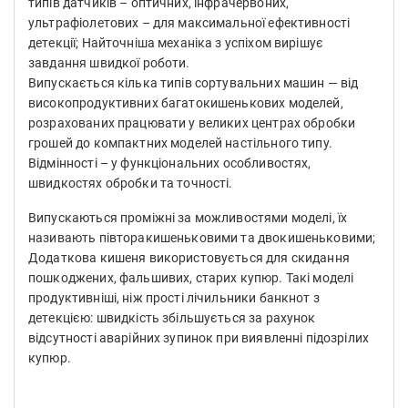
типів датчиків – оптичних, інфрачервоних,
ультрафіолетових – для максимальної ефективності
детекції; Найточніша механіка з успіхом вирішує
завдання швидкої роботи.
Випускається кілька типів сортувальних машин — від
високопродуктивних багатокишенькових моделей,
розрахованих працювати у великих центрах обробки
грошей до компактних моделей настільного типу.
Відмінності – у функціональних особливостях,
швидкостях обробки та точності.
Випускаються проміжні за можливостями моделі, їх
називають півторакишеньковими та двокишеньковими;
Додаткова кишеня використовується для скидання
пошкоджених, фальшивих, старих купюр. Такі моделі
продуктивніші, ніж прості лічильники банкнот з
детекцією: швидкість збільшується за рахунок
відсутності аварійних зупинок при виявленні підозрілих
купюр.